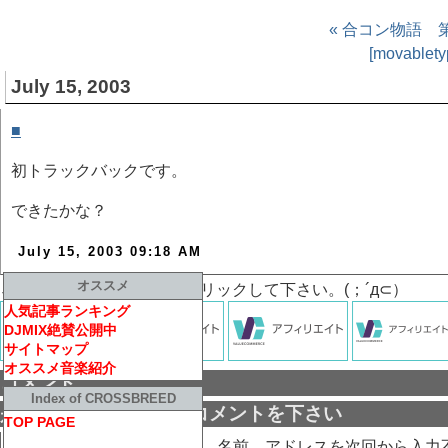
« 合コン物語 
[movabl
July 15, 2003
■
trackback
[ movabletype ]
初トラックバックです。
できたかな？
July 15, 2003 09:18 AM
オススメ
↓記事がもし面白かったらクリックして下さい。(；´д⊂）
人気記事ランキング
DJMIX絶賛公開中
サイトマップ
オススメ音楽紹介
コメント
Index of CROSSBREED
是非この記事に対するコメントを下さい
TOP PAGE
名前（必須）：
名前、アドレスを次回から入力