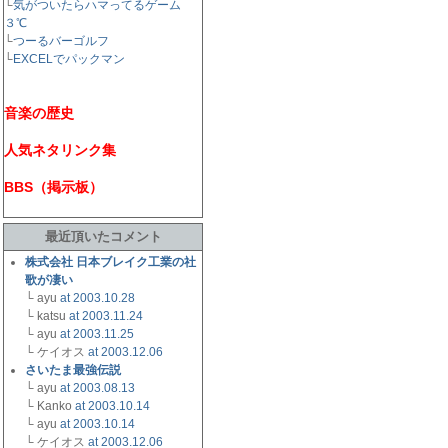
└
気がついたらハマってるゲーム
３℃
└
つーるバーゴルフ
└
EXCELでパックマン
音楽の歴史
人気ネタリンク集
BBS（掲示板）
最近頂いたコメント
株式会社 日本ブレイク工業の社
歌が凄い
└ ayu
at 2003.10.28
└ katsu
at 2003.11.24
└ ayu
at 2003.11.25
└ ケイオス
at 2003.12.06
さいたま最強伝説
└ ayu
at 2003.08.13
└ Kanko
at 2003.10.14
└ ayu
at 2003.10.14
└ ケイオス
at 2003.12.06