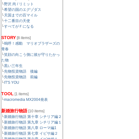
└
野沢 尚 / リミット
└
希望の国のエグゾダス
└
天国までの百マイル
└
十二番目の天使
└
すべてがＦになる
STORY
[8 items]
└
嗚呼！感動 マリオブラザーズの
青春
└
笑顔の向こう側に彼が守りたかっ
た物
└
黒い三年生
└
先物投資物語 後編
└
先物投資物語 前編
└
IT'S YOU
TOOL
[1 items]
└
macromedia MX2004発表
新婚旅行物語
[10 items]
└
新婚旅行物語 第十章 シチリア編２
└
新婚旅行物語 第九章 シチリア編１
└
新婚旅行物語 第八章 ローマ編1
└
新婚旅行物語 第七章 イビサ編２