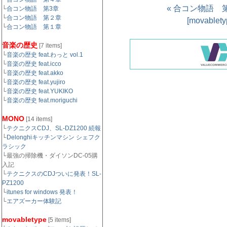
« 合コン物語 
└
合コン物語 第3章
└
合コン物語 第２章
[movabl
└
合コン物語 第１章
音楽の歴史
[7 items]
└
音楽の歴史 feat.わっと vol.1
└
音楽の歴史 feat.icco
└
音楽の歴史 feat.akko
└
音楽の歴史 feat.yujiro
└
音楽の歴史 feat.YUKIKO
└
音楽の歴史 feat.moriguchi
MONO
[14 items]
└
テクニクスCDJ、SL-DZ1200 続報
└
Delonghiキッチンマシン シェフク
ラシック
└最強の掃除機・ダイソンDC-05購
入記
└
テクニクスのCDJついに発表！SL-
PZ1200
└
itunes for windows 発表！
└
エアズーカー体験記
movabletype
[5 items]