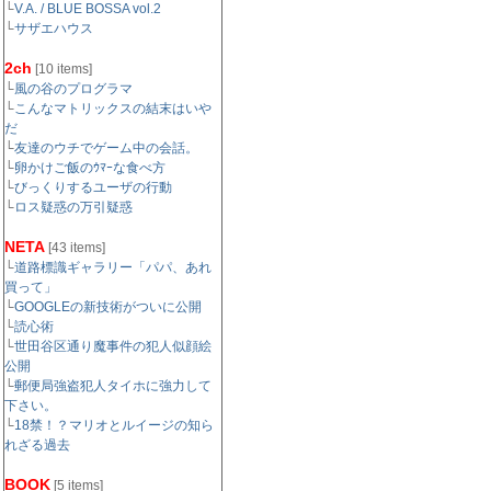
└
V.A. / BLUE BOSSA vol.2
└
サザエハウス
2ch
[10 items]
└
風の谷のプログラマ
└
こんなマトリックスの結末はいや
だ
└
友達のウチでゲーム中の会話。
└
卵かけご飯のｳﾏｰな食べ方
└
びっくりするユーザの行動
└
ロス疑惑の万引疑惑
NETA
[43 items]
└
道路標識ギャラリー「パパ、あれ
買って」
└
GOOGLEの新技術がついに公開
└
読心術
└
世田谷区通り魔事件の犯人似顔絵
公開
└
郵便局強盗犯人タイホに強力して
下さい。
└
18禁！？マリオとルイージの知ら
れざる過去
BOOK
[5 items]