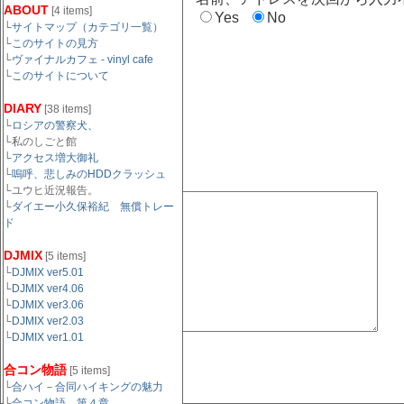
ABOUT
[4 items]
Yes
No
└
サイトマップ（カテゴリ一覧）
└
このサイトの見方
メールアドレス（任
└
ヴァイナルカフェ - vinyl cafe
意）：
└
このサイトについて
DIARY
[38 items]
└
URL（任意）：
ロシアの警察犬、
└私のしごと館
└
アクセス増大御礼
└
嗚呼、悲しみのHDDクラッシュ
コメント欄:
└ユウヒ近況報告。
└
ダイエー小久保裕紀 無償トレー
ド
DJMIX
[5 items]
└
DJMIX ver5.01
└
DJMIX ver4.06
└
DJMIX ver3.06
└
DJMIX ver2.03
└
DJMIX ver1.01
合コン物語
[5 items]
└
合ハイ－合同ハイキングの魅力
└
合コン物語 第４章