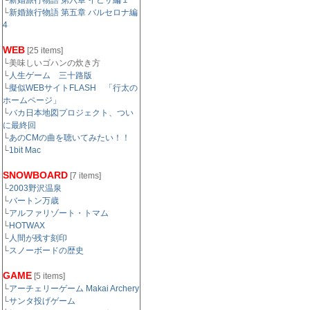
└
新婚旅行物語 第六章 イビサ編１
└
新婚旅行物語 第五章 バルセロナ編
4
WEB
[25 items]
└美味しいゴハンの炊き方
└
人生ゲーム 三十路版
└
擬似WEBサイトFLASH 「行太の
ホームページ」
└
バカ日本地図プロジェクト、つい
に最終回
└
あのCMの曲を聴いてみたい！！
└
1bit Mac
SNOWBOARD
[7 items]
└
2003野沢温泉
└
バートン万歳
└
アルファリゾート・トマム
└
HOTWAX
└
人間が残す刻印
└
スノーボードの歴史
GAME
[5 items]
└
アーチェリーゲーム Makai Archery
└
サンタ投げゲーム