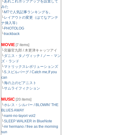
└
あれこれポップアップを設置して
みた
└
MTで人気記事ランキングを。
└
レイアウトの変更（はてなアンテ
ナ挿入等）
└
PHOTOLOG
└
trackback
MOVIE
[7 items]
└宮藤官九郎 / 木更津キャッツアイ
└
ダニス・タノヴィッチ / ノー・マン
ズ・ランド
└
マトリックスレボリューションズ
└
S.スピルバーグ / Catch me,If you
can
└
海の上のピアニスト
└
サムライフィクション
MUSIC
[20 items]
└
ホレス・シルバー / BLOWIN' THE
BLUES AWAY
└
nami-no-tayori vol2
└
SLEEP WALKER in BlueNote
└
mr hermano / free as the morning
sun