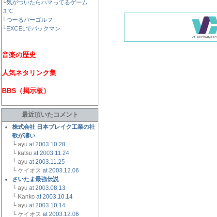
└
気がついたらハマってるゲーム
３℃
└
つーるバーゴルフ
└
EXCELでパックマン
音楽の歴史
人気ネタリンク集
BBS（掲示板）
最近頂いたコメント
株式会社 日本ブレイク工業の社
歌が凄い
└ ayu
at 2003.10.28
└ katsu
at 2003.11.24
└ ayu
at 2003.11.25
└ ケイオス
at 2003.12.06
さいたま最強伝説
└ ayu
at 2003.08.13
└ Kanko
at 2003.10.14
└ ayu
at 2003.10.14
└ ケイオス
at 2003.12.06