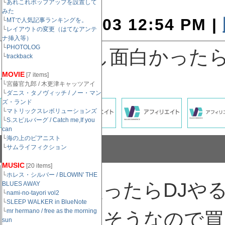
└
あれこれポップアップを設置して
みた
July 25, 2003 12:54 PM |
└
MTで人気記事ランキングを。
└
レイアウトの変更（はてなアンテ
ナ挿入等）
└
PHOTOLOG
↓記事がもし面白かった
└
trackback
MOVIE
[7 items]
´д⊂）
└宮藤官九郎 / 木更津キャッツアイ
└
ダニス・タノヴィッチ / ノー・マン
ズ・ランド
└
マトリックスレボリューションズ
└
S.スピルバーグ / Catch me,If you
can
└
海の上のピアニスト
コメント
└
サムライフィクション
MUSIC
[20 items]
└
ホレス・シルバー / BLOWIN' THE
こんなの買ったらDJや
BLUES AWAY
└
nami-no-tayori vol2
└
SLEEP WALKER in BlueNote
└
mr hermano / free as the morning
なっちゃいそうなので買
sun