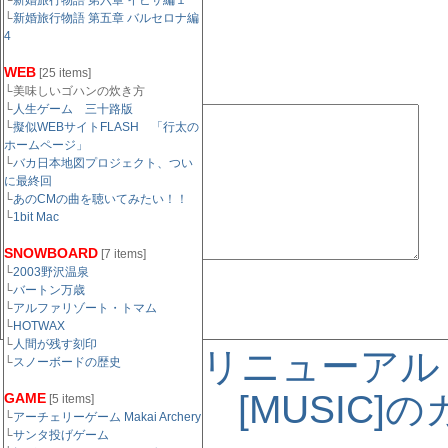
└
新婚旅行物語 第六章 イビサ編１
└
新婚旅行物語 第五章 バルセロナ編
URL（任意）：
4
WEB
[25 items]
└美味しいゴハンの炊き方
コメント欄:
└
人生ゲーム 三十路版
└
擬似WEBサイトFLASH 「行太の
ホームページ」
└
バカ日本地図プロジェクト、つい
に最終回
└
あのCMの曲を聴いてみたい！！
└
1bit Mac
SNOWBOARD
[7 items]
└
2003野沢温泉
└
バートン万歳
└
アルファリゾート・トマム
└
HOTWAX
└
人間が残す刻印
« リニューアル
└
スノーボードの歴史
[MUSIC
GAME
[5 items]
└
アーチェリーゲーム Makai Archery
└
サンタ投げゲーム