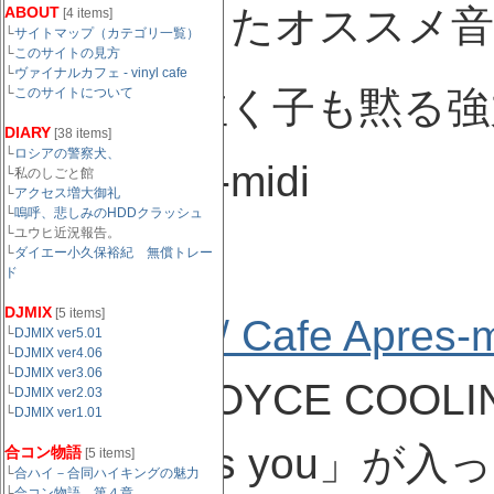
最近GETしたオススメ
ABOUT
[4 items]
└
サイトマップ（カテゴリ一覧）
└
このサイトの見方
└
ヴァイナルカフェ - vinyl cafe
第一弾は泣く子も黙る強
└
このサイトについて
DIARY
[38 items]
└
ロシアの警察犬、
cafe apres-midi
└私のしごと館
└
アクセス増大御礼
└
嗚呼、悲しみのHDDクラッシュ
└ユウヒ近況報告。
です。
└
ダイエー小久保裕紀 無償トレー
ド
DJMIX
[5 items]
今回の
V.A / Cafe Apres-m
└
DJMIX ver5.01
└
DJMIX ver4.06
└
DJMIX ver3.06
なかったJOYCE COO
└
DJMIX ver2.03
└
DJMIX ver1.01
大名曲「it's you」が
合コン物語
[5 items]
└
合ハイ－合同ハイキングの魅力
└
合コン物語 第４章