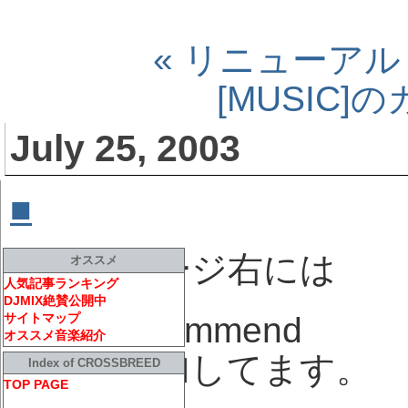
« リニューアル
[MUSIC
July 25, 2003
■
Cafe Apres-midi
[ M
トップページ右には
オススメ
人気記事ランキング
DJMIX絶賛公開中
サイトマップ
music recommend
オススメ音楽紹介
として追加してます。
Index of CROSSBREED
TOP PAGE