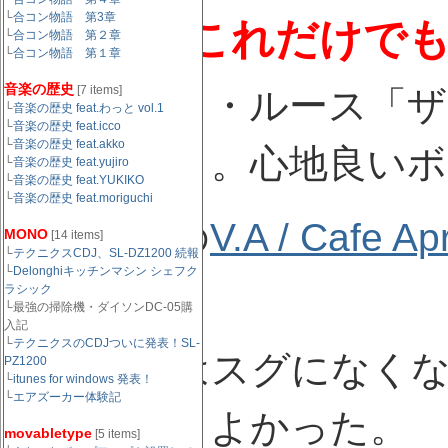
└
合コン物語 第3章
ああもうこれだけで
└
合コン物語 第２章
└
合コン物語 第１章
音楽の歴史
[7 items]
他にもメタ・ルース「ザ
└
音楽の歴史 feat.わっと vol.1
└
音楽の歴史 feat.icco
└
音楽の歴史 feat.akko
スメですよ。心地良いボ
└
音楽の歴史 feat.yujiro
└
音楽の歴史 feat.YUKIKO
└
音楽の歴史 feat.moriguchi
もう一つの
V.A / Cafe Ap
MONO
[14 items]
└
テクニクスCDJ、SL-DZ1200 続報
└
Delonghiキッチンマシン シェフク
です。
ラシック
└最強の掃除機・ダイソンDC-05購
入記
└
テクニクスのCDJついに発表！SL-
アナログはスグになくな
PZ1200
└
itunes for windows 発表！
└
エアズーカー体験記
しました。よかった。
movabletype
[5 items]