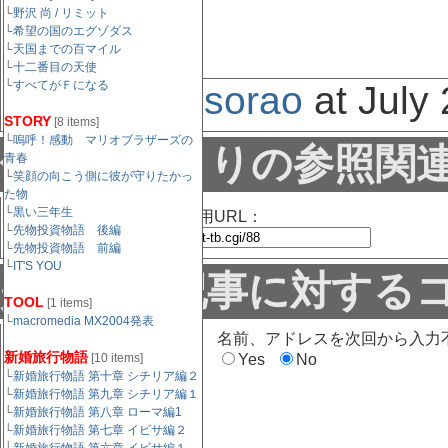
└
野沢 尚 / リミット
欲しいぞ！
└
希望の国のエグゾダス
└
天国までの百マイル
└
十二番目の天使
└
すべてがＦになる
Posted by:
sorao
at July
STORY
[8 items]
└
嗚呼！感動 マリオブラザーズの
他サイトよりの参照関
青春
└
笑顔の向こう側に彼が守りたかっ
た物
└
黒い三年生
この記事のトラックバック用URL：
└
先物投資物語 後編
└
先物投資物語 前編
└
IT'S YOU
是非この記事に対する
TOOL
[1 items]
└
macromedia MX2004発表
名前（必須）：
名前、アドレスを次回から入力
新婚旅行物語
[10 items]
Yes
No
└
新婚旅行物語 第十章 シチリア編２
└
新婚旅行物語 第九章 シチリア編１
メールアドレス（任
└
新婚旅行物語 第八章 ローマ編1
意）：
└
新婚旅行物語 第七章 イビサ編２