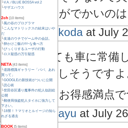
└
V.A. / BLUE BOSSA vol.2
└
サザエハウス
でもジャケがでかいのは
2ch
[10 items]
└
風の谷のプログラマ
Posted by:
koda
at July 
└
こんなマトリックスの結末はいや
だ
└
友達のウチでゲーム中の会話。
└
卵かけご飯のｳﾏｰな食べ方
└
びっくりするユーザの行動
CDで買っても車に常備
└
ロス疑惑の万引疑惑
NETA
[43 items]
威力を発揮しそうですよ
└
道路標識ギャラリー「パパ、あれ
買って」
└
GOOGLEの新技術がついに公開
└
読心術
└
コンピってお得感満点で
世田谷区通り魔事件の犯人似顔絵
公開
└
郵便局強盗犯人タイホに強力して
下さい。
Posted by:
ayu
at July 2
└
18禁！？マリオとルイージの知ら
れざる過去
BOOK
[5 items]