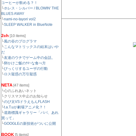
コーヒーが飲める？！
└
ホレス・シルバー / BLOWIN' THE
BLUES AWAY
└
nami-no-tayori vol2
└
SLEEP WALKER in BlueNote
2ch
[10 items]
└
風の谷のプログラマ
└
こんなマトリックスの結末はいや
だ
└
友達のウチでゲーム中の会話。
└
卵かけご飯のｳﾏｰな食べ方
└
びっくりするユーザの行動
└
ロス疑惑の万引疑惑
NETA
[47 items]
└心のふれあいネット
└クリスマス中止のお知らせ
└
のび太VSドラえもんFLASH
└
t.a.T.uが劇場アニメ化？！
└
道路標識ギャラリー「パパ、あれ
買って」
└
GOOGLEの新技術がついに公開
BOOK
[5 items]