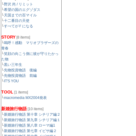
└
野沢 尚 / リミット
└
希望の国のエグゾダス
└
天国までの百マイル
└
十二番目の天使
└
すべてがＦになる
STORY
[8 items]
└
嗚呼！感動 マリオブラザーズの
青春
└
笑顔の向こう側に彼が守りたかっ
た物
└
黒い三年生
└
先物投資物語 後編
└
先物投資物語 前編
└
IT'S YOU
TOOL
[1 items]
└
macromedia MX2004発表
新婚旅行物語
[10 items]
└
新婚旅行物語 第十章 シチリア編２
└
新婚旅行物語 第九章 シチリア編１
└
新婚旅行物語 第八章 ローマ編1
└
新婚旅行物語 第七章 イビサ編２