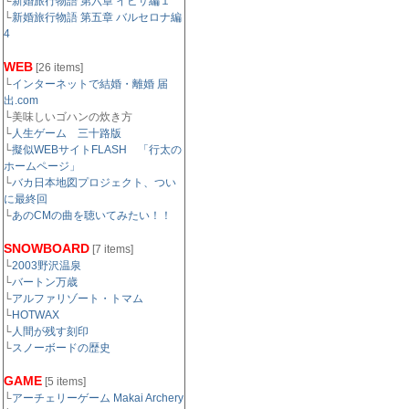
└
新婚旅行物語 第六章 イビサ編１
└
新婚旅行物語 第五章 バルセロナ編
4
WEB
[26 items]
└
インターネットで結婚・離婚 届
出.com
└美味しいゴハンの炊き方
└
人生ゲーム 三十路版
└
擬似WEBサイトFLASH 「行太の
ホームページ」
└
バカ日本地図プロジェクト、つい
に最終回
└
あのCMの曲を聴いてみたい！！
SNOWBOARD
[7 items]
└
2003野沢温泉
└
バートン万歳
└
アルファリゾート・トマム
└
HOTWAX
└
人間が残す刻印
└
スノーボードの歴史
GAME
[5 items]
└
アーチェリーゲーム Makai Archery