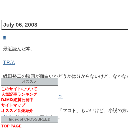
July 06, 2003
■
すべてがＦになる
[ BOOK ]
最近読んだ本。
T.R.Y.
織田裕二の映画が面白いかどうかは分からないけど、なかな
オススメ
映画観たいな。
このサイトについて
人気記事ランキング
池袋ウエストゲートパーク２
DJMIX絶賛公開中
サイトマップ
相変わらず最高。ドラマの「マコト」もいいけど、小説の方
オススメ音楽紹介
前作
があまりにも面白くて。
Index of CROSSBREED
TOP PAGE