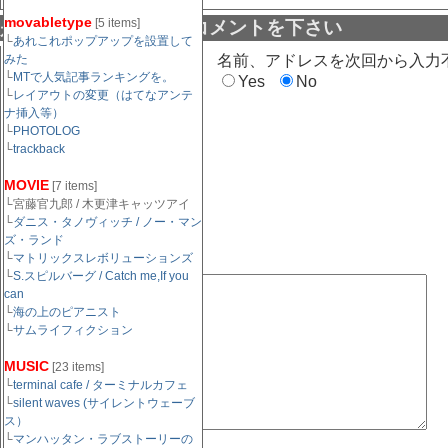
movabletype
[5 items]
是非この記事に対するコメントを下さい
└
あれこれポップアップを設置して
みた
名前（必須）：
名前、アドレスを次回から入力
└
MTで人気記事ランキングを。
Yes
No
└
レイアウトの変更（はてなアンテ
ナ挿入等）
メールアドレス（任
└
PHOTOLOG
意）：
└
trackback
MOVIE
[7 items]
URL（任意）：
└宮藤官九郎 / 木更津キャッツアイ
└
ダニス・タノヴィッチ / ノー・マン
ズ・ランド
└
マトリックスレボリューションズ
コメント欄:
└
S.スピルバーグ / Catch me,If you
can
└
海の上のピアニスト
└
サムライフィクション
MUSIC
[23 items]
└
terminal cafe / ターミナルカフェ
└
silent waves (サイレントウェーブ
ス）
└
マンハッタン・ラブストーリーの