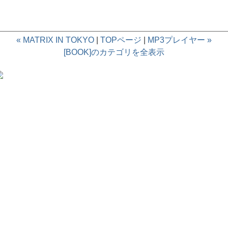
« MATRIX IN TOKYO
|
TOPページ
|
MP3プレイヤー »
[BOOK]のカテゴリを全表示