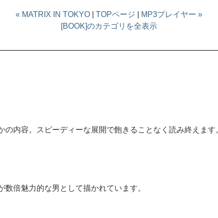
« MATRIX IN TOKYO
|
TOPページ
|
MP3プレイヤー »
[BOOK]のカテゴリを全表示
かの内容。スピーディーな展開で飽きることなく読み終えます
が数倍魅力的な男として描かれています。