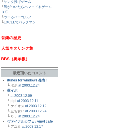
└
サンタ投げゲーム
└
気がついたらハマってるゲーム
３℃
└
つーるバーゴルフ
└
EXCELでパックマン
音楽の歴史
人気ネタリンク集
BBS（掲示板）
最近頂いたコメント
itunes for windows 発表！
└ ポポ
at 2003.12.24
蓮イボ
└
at 2003.12.09
└ pipi
at 2003.12.11
└ ケイオス
at 2003.12.12
└ 立ち食い
at 2003.12.24
└ ＯＪ
at 2003.12.24
ヴァイナルカフェ / vinyl cafe
└ アユミ
at 2003.12.17