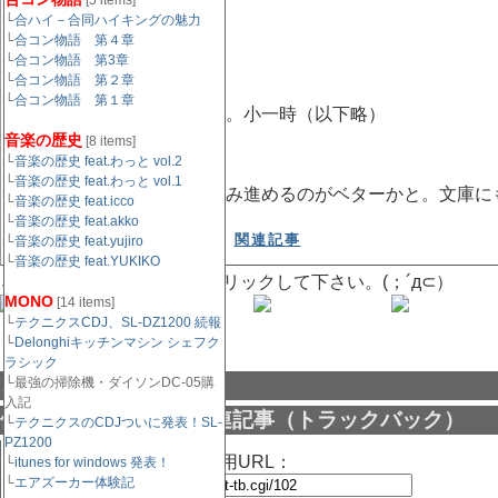
[5 items]
└
合ハイ－合同ハイキングの魅力
└
合コン物語 第４章
└
合コン物語 第3章
└
合コン物語 第２章
└
合コン物語 第１章
と問いたい。問い詰めたい。小一時（以下略）
音楽の歴史
[8 items]
└
音楽の歴史 feat.わっと vol.2
└
音楽の歴史 feat.わっと vol.1
とりあえず、第一巻から読み進めるのがベターかと。文庫に
└
音楽の歴史 feat.icco
└
音楽の歴史 feat.akko
July 6, 2003 07:09 PM |
関連記事
└
音楽の歴史 feat.yujiro
└
音楽の歴史 feat.YUKIKO
↓記事がもし面白かったらクリックして下さい。(；´д⊂）
MONO
[14 items]
└
テクニクスCDJ、SL-DZ1200 続報
└
Delonghiキッチンマシン シェフク
ラシック
コメント
└最強の掃除機・ダイソンDC-05購
入記
他サイトよりの参照関連記事（トラックバック）
└
テクニクスのCDJついに発表！SL-
PZ1200
この記事のトラックバック用URL：
└
itunes for windows 発表！
└
エアズーカー体験記