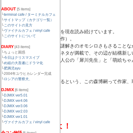
ABOUT
[5 items]
すべてがＦになる
└
terminal cafe / ターミナルカフェ
└
サイトマップ（カテゴリ一覧）
└
このサイトの見方
└
ヴァイナルカフェ / vinyl cafe
この森博嗣って作家の作品を現在読み続けています。
└
このサイトについて
これが第一作目（デビュー作）。
ミステリ系なんだけども、謎解きのオモシロさもさることな
DIARY
[43 items]
└ちょっと困惑
そしてとてつもなく理系なネタが満載で、その辺が結構新し
└
今日はクリスマスイブ
とにかく読み進める内に主人公の「犀川先生」と「萌絵ちゃ
└
め組の大吾遂にドラマ化
└
肥満児ayu
└2004年ユウヒカレンダー完成
└
ロシアの警察犬、
年間１０冊以上を書き上げるという、この森博嗣って作家、
DJMIX
[6 items]
└
つうか、
DJMIX ver5.01
└
DJMIX ver4.06
└
DJMIX ver3.06
└
DJMIX ver2.03
└
DJMIX ver1.01
└
ヴァイナルカフェ / vinyl cafe
作家は片手間かよ！
合コン物語