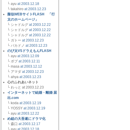
└ ayu
at 2003.12.18
└ takahiro
at 2003.12.23
擬似WEBサイトFLASH 「行
太のホームページ」
└ シャドルグ
at 2003.12.22
└ シャドルグ
at 2003.12.22
└ シャドルグ
at 2003.12.22
└ ガトー
at 2003.12.23
└ バカドノ
at 2003.12.23
のび太VSドラえもんFLASH
└ ayu
at 2003.12.09
└ ボブ
at 2003.12.11
└ masa
at 2003.12.12
└ アマダ
at 2003.12.23
└ ahya
at 2003.12.23
心のふれあいネット
└ わっと at 2003.12.23
インターネットで結婚・離婚 届
出.com
└ koda
at 2003.12.19
└ YOSSY
at 2003.12.19
└ ayu
at 2003.12.22
め組の大吾遂にドラマ化
└ 森口
at 2003.12.17
└ ayu
at 2003.12.18