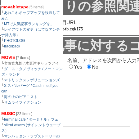
他サイトよりの参照関
movabletype
[5 items]
└
あれこれポップアップを設置して
みた
この記事のトラックバック用URL：
└
MTで人気記事ランキングを。
└
レイアウトの変更（はてなアンテ
ナ挿入等）
是非この記事に対する
└
PHOTOLOG
└
trackback
MOVIE
[7 items]
名前（必須）：
名前、アドレスを次回から入力
└宮藤官九郎 / 木更津キャッツアイ
Yes
No
└
ダニス・タノヴィッチ / ノー・マン
ズ・ランド
メールアドレス（任
└
マトリックスレボリューションズ
意）：
└
S.スピルバーグ / Catch me,If you
can
└
海の上のピアニスト
└
サムライフィクション
URL（任意）：
MUSIC
[23 items]
└
terminal cafe / ターミナルカフェ
コメント欄:
└
silent waves (サイレントウェーブ
ス）
└
マンハッタン・ラブストーリーの