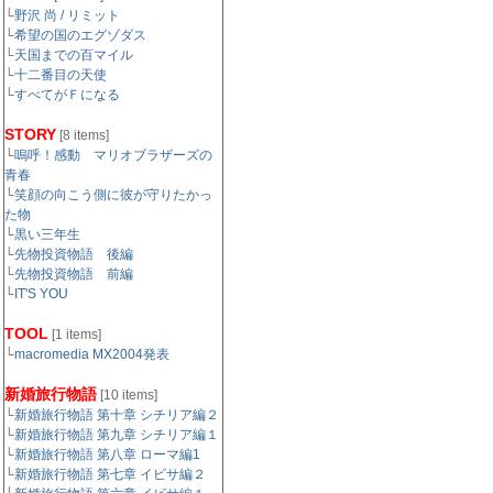
└
野沢 尚 / リミット
└
希望の国のエグゾダス
└
天国までの百マイル
└
十二番目の天使
└
すべてがＦになる
STORY
[8 items]
└
嗚呼！感動 マリオブラザーズの
青春
└
笑顔の向こう側に彼が守りたかっ
た物
└
黒い三年生
└
先物投資物語 後編
└
先物投資物語 前編
└
IT'S YOU
TOOL
[1 items]
└
macromedia MX2004発表
新婚旅行物語
[10 items]
└
新婚旅行物語 第十章 シチリア編２
└
新婚旅行物語 第九章 シチリア編１
└
新婚旅行物語 第八章 ローマ編1
└
新婚旅行物語 第七章 イビサ編２