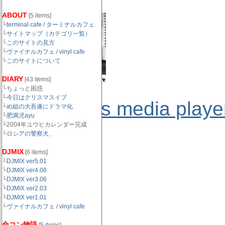
ABOUT
[5 items]
└
terminal cafe / ターミナルカフェ
└
サイトマップ（カテゴリ一覧）
└
このサイトの見方
└
ヴァイナルカフェ / vinyl cafe
└
このサイトについて
DIARY
[43 items]
└ちょっと困惑
└
今日はクリスマスイブ
↓要
windows media playe
└
め組の大吾遂にドラマ化
└
肥満児ayu
└2004年ユウヒカレンダー完成
└
ロシアの警察犬、
DJMIX
[6 items]
└
DJMIX ver5.01
└
DJMIX ver4.06
└
DJMIX ver3.06
└
DJMIX ver2.03
└
DJMIX ver1.01
└
ヴァイナルカフェ / vinyl cafe
合コン物語