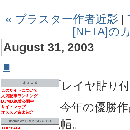
« ブラスター作者近影
|
[NETA]
August 31, 2003
■
MATRIXピンポン
[ 
メディアプレイヤ貼り付
オススメ
このサイトについて
人気記事ランキング
DJMIX絶賛公開中
仮装大賞の今年の優勝作品
サイトマップ
オススメ音楽紹介
ている。脱帽。
Index of CROSSBREED
TOP PAGE