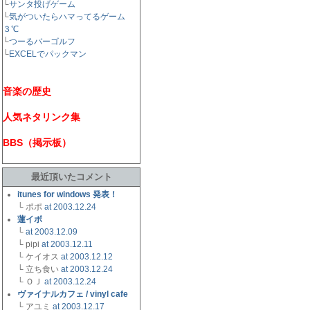
└
サンタ投げゲーム
└
気がついたらハマってるゲーム
３℃
└
つーるバーゴルフ
└
EXCELでパックマン
音楽の歴史
人気ネタリンク集
BBS（掲示板）
最近頂いたコメント
itunes for windows 発表！
└ ポポ
at 2003.12.24
蓮イボ
└
at 2003.12.09
└ pipi
at 2003.12.11
└ ケイオス
at 2003.12.12
└ 立ち食い
at 2003.12.24
└ ＯＪ
at 2003.12.24
ヴァイナルカフェ / vinyl cafe
└ アユミ
at 2003.12.17