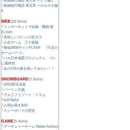
└
新婚旅行物語 第六章 イビサ編１
└
新婚旅行物語 第五章 バルセロナ編
4
WEB
[26 items]
└
インターネットで結婚・離婚 届
出.com
└美味しいゴハンの炊き方
└
人生ゲーム 三十路版
└
擬似WEBサイトFLASH 「行太の
ホームページ」
└
バカ日本地図プロジェクト、つい
に最終回
└
あのCMの曲を聴いてみたい！！
SNOWBOARD
[7 items]
└
2003野沢温泉
└
バートン万歳
└
アルファリゾート・トマム
└
HOTWAX
└
人間が残す刻印
└
スノーボードの歴史
GAME
[5 items]
└
アーチェリーゲーム Makai Archery