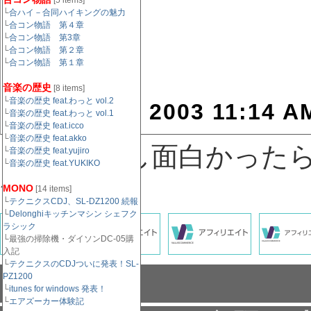
[5 items]
└
合ハイ－合同ハイキングの魅力
└
合コン物語 第４章
└
合コン物語 第3章
└
合コン物語 第２章
└
合コン物語 第１章
音楽の歴史
[8 items]
└
音楽の歴史 feat.わっと vol.2
August 31, 2003 11:14 A
└
音楽の歴史 feat.わっと vol.1
└
音楽の歴史 feat.icco
└
音楽の歴史 feat.akko
↓記事がもし面白かった
└
音楽の歴史 feat.yujiro
└
音楽の歴史 feat.YUKIKO
´д⊂）
MONO
[14 items]
└
テクニクスCDJ、SL-DZ1200 続報
└
Delonghiキッチンマシン シェフク
ラシック
└最強の掃除機・ダイソンDC-05購
入記
└
テクニクスのCDJついに発表！SL-
コメント
PZ1200
└
itunes for windows 発表！
└
エアズーカー体験記