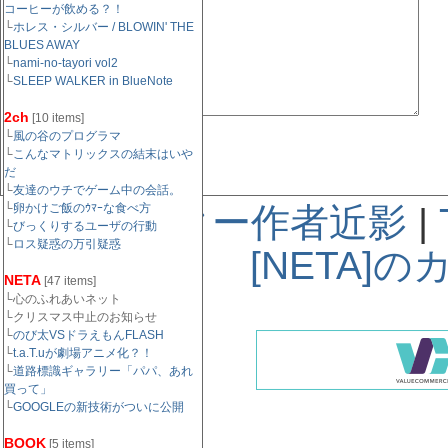
コーヒーが飲める？！
└
ホレス・シルバー / BLOWIN' THE
BLUES AWAY
└
nami-no-tayori vol2
└
SLEEP WALKER in BlueNote
2ch
[10 items]
└
風の谷のプログラマ
└
こんなマトリックスの結末はいや
だ
└
友達のウチでゲーム中の会話。
└
卵かけご飯のｳﾏｰな食べ方
« ブラスター作者近影
|
└
びっくりするユーザの行動
└
ロス疑惑の万引疑惑
[NETA]
NETA
[47 items]
└心のふれあいネット
└クリスマス中止のお知らせ
└
のび太VSドラえもんFLASH
└
t.a.T.uが劇場アニメ化？！
└
道路標識ギャラリー「パパ、あれ
買って」
└
GOOGLEの新技術がついに公開
BOOK
[5 items]