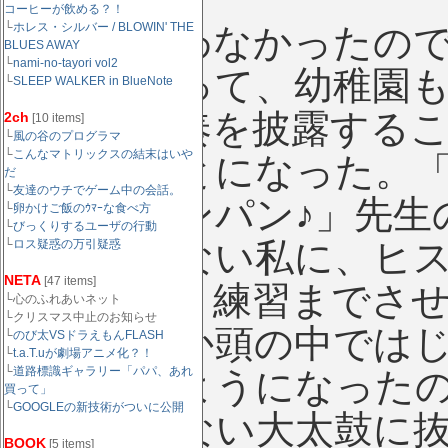
コーヒーが飲める？！
└
ホレス・シルバー / BLOWIN' THE
国歌は習わなかったの
BLUES AWAY
└
nami-no-tayori vol2
ょっと戻って、幼稚園
└
SLEEP WALKER in BlueNote
技会で合奏を披露する
2ch
[10 items]
└
風の谷のプログラマ
└
こんなマトリックスの結末はいや
当することになった。
だ
└
友達のウチでゲーム中の会話。
ウン、パンパン♪」先生
└
卵かけご飯のｳﾏｰな食べ方
└
びっくりするユーザの行動
まく打てない私に、ヒ
└
ロス疑惑の万引疑惑
NETA
[47 items]
け、居残り練習までさ
└心のふれあいネット
└クリスマス中止のお知らせ
き、なんか頭の中では
└
のび太VSドラえもんFLASH
└
t.a.T.uが劇場アニメ化？！
└
道路標識ギャラリー「パパ、あれ
で打てるようになったの
買って」
└
GOOGLEの新技術がついに公開
せてくれない大太鼓に
BOOK
[5 items]