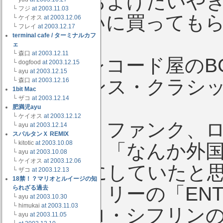
もね。「およげたいや
└ フジ
at 2003.11.03
に入学祝いに買っても
└ ケイオス
at 2003.12.06
└ フレイ
at 2003.12.17
terminal cafe / ターミナルカフ
ェ
└ 森口
at 2003.12.11
当時のレコード屋のB
└ dogfood
at 2003.12.15
└ ayu
at 2003.12.15
で言うダンス・クラシ
└ 森口
at 2003.12.16
1bit Mac
└ ザコ
at 2003.12.14
肥満児ayu
└ ケイオス
at 2003.12.12
ソウル、ファンク、ロ
└ ayu
at 2003.12.14
スパルタンＸ REMIX
└ kitotic
at 2003.10.08
ゃなくて、「なんか外
└ ayu
at 2003.10.08
└ ケイオス
at 2003.12.06
とくくりにしていたと
└ ザコ
at 2003.12.13
18禁！？マリオとルイージの知
ブルース・リーの「ENTH
られざる過去
└ ayu
at 2003.10.30
└ himukai
at 2003.11.03
肉踊るラロ・シフリン
└ ayu
at 2003.11.05