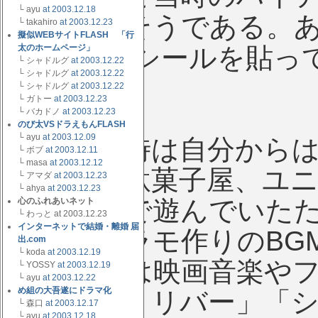
└ ayu
at 2003.12.18
とても偉そうである。
└ takahiro
at 2003.12.23
擬似WEBサイトFLASH 「行
ーマン
太のホームページ」
のシールを貼っ
└ シャドルグ
at 2003.12.22
└ シャドルグ
at 2003.12.22
かれた。
└ シャドルグ
at 2003.12.22
└ ガトー
at 2003.12.23
└ バカドノ
at 2003.12.23
のび太VSドラえもんFLASH
└ ayu
at 2003.12.09
その当時は自分からは
└ ボブ
at 2003.12.11
└ masa
at 2003.12.12
ず野球や駄菓子屋、ユ
└ アマダ
at 2003.12.23
└ ahya
at 2003.12.23
とんど外で遊んでいた
心のふれあいネット
└ わっと at 2003.12.23
インターネットで結婚・離婚 届
ードをプラモ作りのBG
出.com
└ koda
at 2003.12.19
テレオでは映画音楽や
└ YOSSY
at 2003.12.19
└ ayu
at 2003.12.22
め組の大吾遂にドラマ化
「ムーン・リバー」「シ
└ 森口
at 2003.12.17
└ ayu
at 2003.12.18