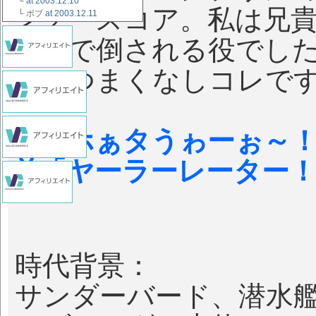
└
at 2003.12.10
ンク・スコア。私は兄
└ ボブ
at 2003.12.11
ャクで倒される役でし
のべつまくなしコレで
兄「ホぁタうゎーぉ～
弟「ヤーラーレーター
時代背景：
サンダーバード、潜水