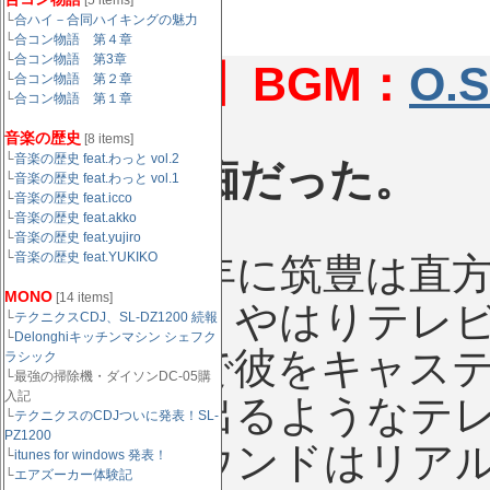
[5 items]
└
合ハイ－合同ハイキングの魅力
└
合コン物語 第４章
└
合コン物語 第3章
【黎明編】BGM：
O.
└
合コン物語 第２章
└
合コン物語 第１章
音楽の歴史
[8 items]
└
音楽の歴史 feat.わっと vol.2
リズム音痴だった。
└
音楽の歴史 feat.わっと vol.1
└
音楽の歴史 feat.icco
└
音楽の歴史 feat.akko
└
音楽の歴史 feat.yujiro
└
音楽の歴史 feat.YUKIKO
昭和43年に筑豊は直
MONO
[14 items]
れたのは、やはりテレ
└
テクニクスCDJ、SL-DZ1200 続報
└
Delonghiキッチンマシン シェフク
平（なんで彼をキャス
ラシック
└最強の掃除機・ダイソンDC-05購
入記
ゲストで出るようなテ
└
テクニクスのCDJついに発表！SL-
PZ1200
たりのサウンドはリア
└
itunes for windows 発表！
└
エアズーカー体験記