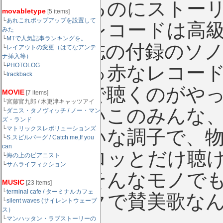
覚えているのにストー
movabletype
[5 items]
└
あれこれポップアップを設置して
テレオやレコードは高
みた
└
MTで人気記事ランキングを。
の幼児雑誌の付録のソ
└
レイアウトの変更（はてなアンテ
ナ挿入等）
└
PHOTOLOG
ロンの真っ赤なレコー
└
trackback
の子の家で聴くのがや
MOVIE
[7 items]
└宮藤官九郎 / 木更津キャッツアイ
ーが「よいこのみんな
└
ダニス・タノヴィッチ / ノー・マン
ズ・ランド
└
マトリックスレボリューションズ
ど」みたいな調子で、
└
S.スピルバーグ / Catch me,If you
can
マがチョロッとだけ聴
└
海の上のピアニスト
└
サムライフィクション
ている。そんなモノで
MUSIC
[23 items]
└
terminal cafe / ターミナルカフェ
カトリックで賛美歌な
└
silent waves (サイレントウェーブ
ス）
└
マンハッタン・ラブストーリーの