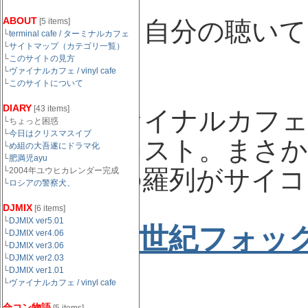
ABOUT
幼い頃から自分の聴いて
[5 items]
└
terminal cafe / ターミナルカフェ
└
サイトマップ（カテゴリ一覧）
楽の歴史。
└
このサイトの見方
└
ヴァイナルカフェ / vinyl cafe
└
このサイトについて
DIARY
[43 items]
ご存知ヴァイナルカフェ
└ちょっと困惑
└
今日はクリスマスイブ
渾身のテキスト。まさ
└
め組の大吾遂にドラマ化
└
肥満児ayu
時代背景の羅列がサイコ
└2004年ユウヒカレンダー完成
└
ロシアの警察犬、
DJMIX
[6 items]
└
DJMIX ver5.01
BGM：
20世紀フォッ
└
DJMIX ver4.06
└
DJMIX ver3.06
└
DJMIX ver2.03
└
DJMIX ver1.01
└
ヴァイナルカフェ / vinyl cafe
合コン物語