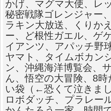
かげ、マグマ大使、レ
秘密戦隊ゴレンジャー
ラキン大放送、くりか
ー、ど根性ガエル、ゲ
イアンツ、アパッチ野
ヤマト、タイムボカン
ン、沖縄海洋博覧会、
ん、悟空の大冒険、8時
い袋（←恐くて泣きま
ロボダッチ、プラレー
かんたろう一家、時間で