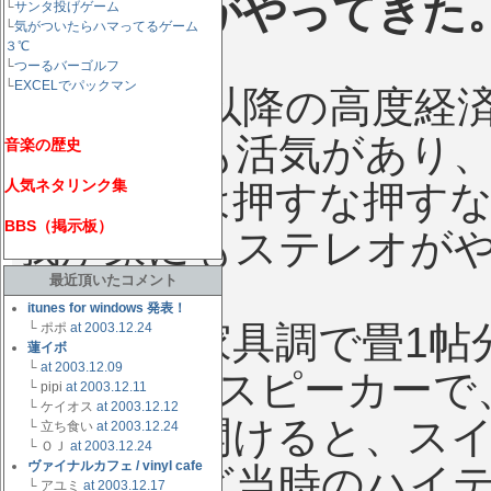
ステレオがやってきた
└
サンタ投げゲーム
└
気がついたらハマってるゲーム
３℃
└
つーるバーゴルフ
└
EXCELでパックマン
1975年以降の高度経
街はとても活気があり
音楽の歴史
人気ネタリンク集
商展示会は押すな押す
BBS（掲示板）
我が家にもステレオが
最近頂いたコメント
itunes for windows 発表！
木目の家具調で畳1帖
└ ポポ
at 2003.12.24
蓮イボ
└
at 2003.12.09
り、4つのスピーカーで
└ pipi
at 2003.12.11
└ ケイオス
at 2003.12.12
（笑）を開けると、ス
└ 立ち食い
at 2003.12.24
└ ＯＪ
at 2003.12.24
ヴァイナルカフェ / vinyl cafe
アームなど当時のハイ
└ アユミ
at 2003.12.17