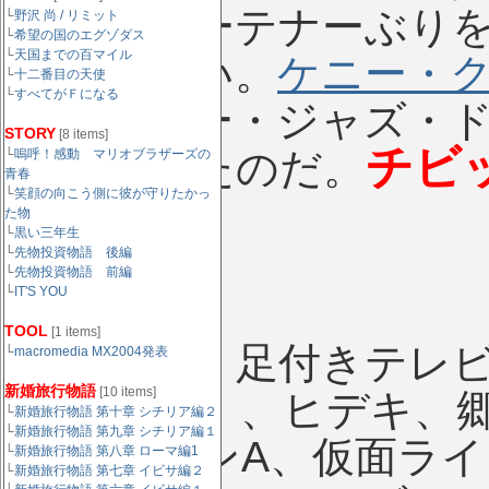
はエンターテナーぶり
└
野沢 尚 / リミット
└
希望の国のエグゾダス
└
天国までの百マイル
た、らしい。
ケニー・
└
十二番目の天使
└
すべてがＦになる
のスーパー・ジャズ・
STORY
[8 items]
チビ
ばきだったのだ。
└
嗚呼！感動 マリオブラザーズの
青春
└
笑顔の向こう側に彼が守りたかっ
生
。
た物
└
黒い三年生
└
先物投資物語 後編
└
先物投資物語 前編
└
IT'S YOU
TOOL
[1 items]
時代背景：足付きテレビ、
└
macromedia MX2004発表
新婚旅行物語
[10 items]
ニアック）、ヒデキ、
└
新婚旅行物語 第十章 シチリア編２
└
新婚旅行物語 第九章 シチリア編１
ルトラマンA、仮面ライ
└
新婚旅行物語 第八章 ローマ編1
└
新婚旅行物語 第七章 イビサ編２