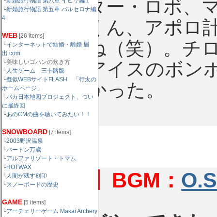
ー、ゲッター・ロボ、マ
└
新婚旅行物語 第六章 イビサ編１
└
新婚旅行物語 第五章 バルセロナ編
4
ろん閻魔くん、アポロ
WEB
[26 items]
ラッシーね（笑）。チロ
└
インターネットで結婚・離婚 届
出.com
└美味しいゴハンの炊き方
だった。アイスのボンボ
└
人生ゲーム 三十路版
└
擬似WEBサイトFLASH 「行太の
すらしなかった。
ホームページ」
└
バカ日本地図プロジェクト、つい
に最終回
└
あのCMの曲を聴いてみたい！！
SNOWBOARD
[7 items]
└
2003野沢温泉
└
バートン万歳
└
アルファリゾート・トマム
└
HOTWAX
【恐竜編】BGM：
O.
└
人間が残す刻印
└
スノーボードの歴史
GAME
[5 items]
└
アーチェリーゲーム Makai Archery