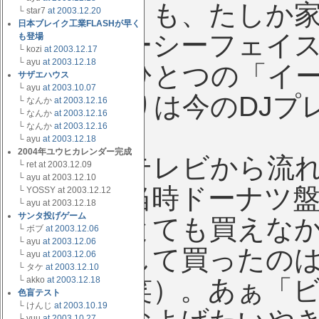
ィンガー」も、たしか
└ star7
at 2003.12.20
日本ブレイク工業FLASHが早く
ある。パーシーフェイ
も登場
└ kozi
at 2003.12.17
└ ayu
at 2003.12.18
いわゆるひとつの「イ
サザエハウス
└ ayu
at 2003.10.07
このあたりは今のDJプ
└ なんか
at 2003.12.16
└ なんか
at 2003.12.16
└ なんか
at 2003.12.16
└ ayu
at 2003.12.18
2004年ユウヒカレンダー完成
あとはテレビから流れ
└ ret at 2003.12.09
└ ayu at 2003.12.10
曲かな。当時ドーナツ盤
└ YOSSY at 2003.12.12
└ ayu at 2003.12.18
サンタ投げゲーム
自分にはとても買えな
└ ボブ
at 2003.12.06
└ ayu
at 2003.12.06
お金を出して買ったの
└ ayu
at 2003.12.06
└ タケ
at 2003.12.10
だった（笑）。あぁ「
└ akko
at 2003.12.18
色盲テスト
└ けんじ
at 2003.10.19
└ yuu
at 2003.10.27