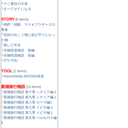
└
十二番目の天使
└
すべてがＦになる
STORY
[8 items]
└
嗚呼！感動 マリオブラザーズの
青春
└
笑顔の向こう側に彼が守りたかっ
た物
└
黒い三年生
└
先物投資物語 後編
└
先物投資物語 前編
└
IT'S YOU
TOOL
[1 items]
└
macromedia MX2004発表
新婚旅行物語
[10 items]
└
新婚旅行物語 第十章 シチリア編２
└
新婚旅行物語 第九章 シチリア編１
└
新婚旅行物語 第八章 ローマ編1
└
新婚旅行物語 第七章 イビサ編２
└
新婚旅行物語 第六章 イビサ編１
└
新婚旅行物語 第五章 バルセロナ編
4