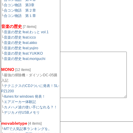
└
合コン物語 第3章
メールアドレス（任
└
合コン物語 第２章
意）：
└
合コン物語 第１章
音楽の歴史
[7 items]
URL（任意）：
└
音楽の歴史 feat.わっと vol.1
└
音楽の歴史 feat.icco
└
音楽の歴史 feat.akko
└
コメント欄:
音楽の歴史 feat.yujiro
└
音楽の歴史 feat.YUKIKO
└
音楽の歴史 feat.moriguchi
MONO
[12 items]
└最強の掃除機・ダイソンDC-05購
入記
└
テクニクスのCDJついに発表！SL-
PZ1200
└
itunes for windows 発表！
└
エアズーカー体験記
└
カメハメ波の使い手になれる？！
└
デジカメ付USBメモリ
movabletype
[4 items]
└
MTで人気記事ランキングを。