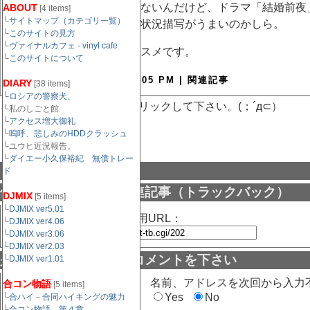
この野沢尚ってヒト、見てないんだけど、ドラマ「結婚前夜
ABOUT
[4 items]
└
サイトマップ（カテゴリ一覧）
と納得。脚本書くヒトって状況描写がうまいのかしら。
└
このサイトの見方
└
ヴァイナルカフェ - vinyl cafe
とにかく、面白いのでオススメです。
└
このサイトについて
September 15, 2003 04:05 PM |
関連記事
DIARY
[38 items]
└
ロシアの警察犬、
↓記事がもし面白かったらクリックして下さい。(；´д⊂）
└私のしごと館
└
アクセス増大御礼
└
嗚呼、悲しみのHDDクラッシュ
└ユウヒ近況報告。
└
ダイエー小久保裕紀 無償トレー
コメント
ド
他サイトよりの参照関連記事（トラックバック）
DJMIX
[5 items]
└
DJMIX ver5.01
この記事のトラックバック用URL：
└
DJMIX ver4.06
└
DJMIX ver3.06
└
DJMIX ver2.03
是非この記事に対するコメントを下さい
└
DJMIX ver1.01
名前（必須）：
名前、アドレスを次回から入力
合コン物語
[5 items]
Yes
No
└
合ハイ－合同ハイキングの魅力
└
合コン物語 第４章