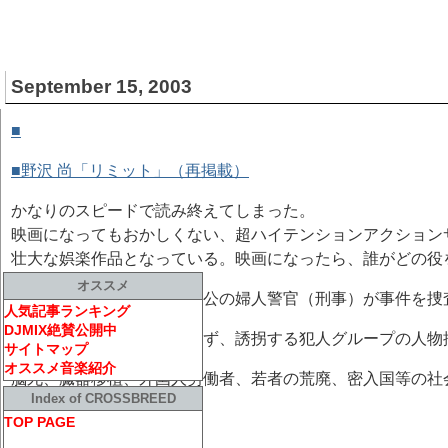
September 15, 2003
■
野沢 尚 / リミット
[ BOOK ]
■野沢 尚「リミット」（再掲載）
かなりのスピードで読み終えてしまった。
映画になってもおかしくない、超ハイテンションアクション
壮大な娯楽作品となっている。映画になったら、誰がどの役
オススメ
幼児誘拐事件を発端に主人公の婦人警官（刑事）が事件を捜
人気記事ランキング
DJMIX絶賛公開中
とにかく、主人公のみならず、誘拐する犯人グループの人物
サイトマップ
オススメ音楽紹介
脳死、臓器移植、外国人労働者、若者の荒廃、密入国等の社
Index of CROSSBREED
の内容となっております。
TOP PAGE