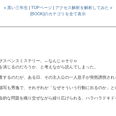
« 黒い三年生
|
TOPページ
|
アクセス解析を解析してみた »
[BOOK]のカテゴリを全て表示
サスペンスミステリー。←なんじゃそりゃ
を演じるのだろうか、と考えながら読んでしまった。
査するのだが、ある日、その主人公の一人息子が突然誘拐され
描写も秀逸で、それぞれが「なぜそういう行動に出るのか」と
会的な問題を織り交ぜながら繰り広げられる、ハラハラドキド