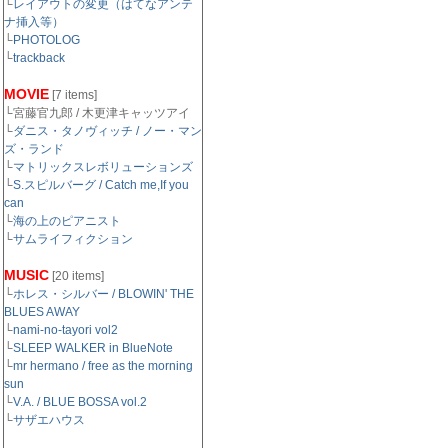
└
レイアウトの変更（はてなアンテ
ナ挿入等）
└
PHOTOLOG
└
trackback
MOVIE
[7 items]
└宮藤官九郎 / 木更津キャッツアイ
└
ダニス・タノヴィッチ / ノー・マン
ズ・ランド
└
マトリックスレボリューションズ
└
S.スピルバーグ / Catch me,If you
can
└
海の上のピアニスト
└
サムライフィクション
MUSIC
[20 items]
└
ホレス・シルバー / BLOWIN' THE
BLUES AWAY
└
nami-no-tayori vol2
└
SLEEP WALKER in BlueNote
└
mr hermano / free as the morning
sun
└
V.A. / BLUE BOSSA vol.2
└
サザエハウス