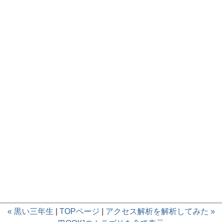
« 黒い三年生
|
TOPページ
|
アクセス解析を解析してみた »