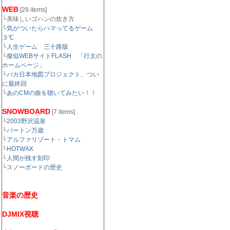
WEB
[28 items]
└美味しいゴハンの炊き方
└
気がついたらハマってるゲーム
３℃
└
人生ゲーム 三十路版
└
擬似WEBサイトFLASH 「行太の
ホームページ」
└
バカ日本地図プロジェクト、つい
に最終回
└
あのCMの曲を聴いてみたい！！
SNOWBOARD
[7 items]
└
2003野沢温泉
└
バートン万歳
└
アルファリゾート・トマム
└
HOTWAX
└
人間が残す刻印
└
スノーボードの歴史
音楽の歴史
DJMIX視聴