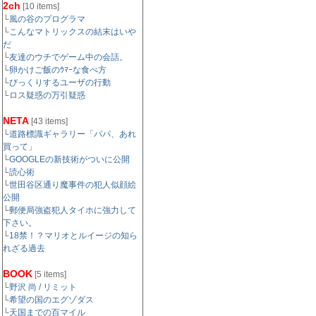
2ch
[10 items]
└
風の谷のプログラマ
└
こんなマトリックスの結末はいや
だ
└
友達のウチでゲーム中の会話。
└
卵かけご飯のｳﾏｰな食べ方
└
びっくりするユーザの行動
└
ロス疑惑の万引疑惑
NETA
[43 items]
└
道路標識ギャラリー「パパ、あれ
買って」
└
GOOGLEの新技術がついに公開
└
読心術
└
世田谷区通り魔事件の犯人似顔絵
公開
└
郵便局強盗犯人タイホに強力して
下さい。
└
18禁！？マリオとルイージの知ら
れざる過去
BOOK
[5 items]
└
野沢 尚 / リミット
└
希望の国のエグゾダス
└
天国までの百マイル