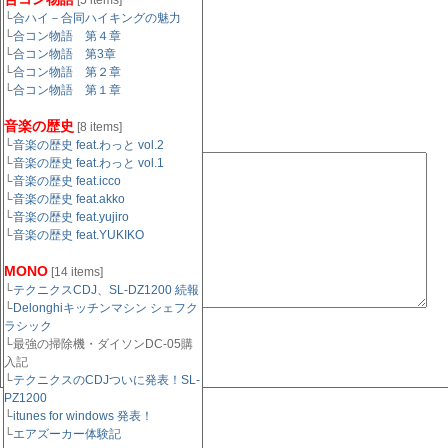
[5 items]
└
意）：
合ハイ－合同ハイキングの魅力
└
合コン物語 第４章
└
合コン物語 第3章
└
合コン物語 第２章
URL（任意）：
└
合コン物語 第１章
音楽の歴史
[8 items]
コメント欄:
└
音楽の歴史 feat.わっと vol.2
└
音楽の歴史 feat.わっと vol.1
└
音楽の歴史 feat.icco
└
音楽の歴史 feat.akko
└
音楽の歴史 feat.yujiro
└
音楽の歴史 feat.YUKIKO
MONO
[14 items]
└
テクニクスCDJ、SL-DZ1200 続報
└
Delonghiキッチンマシン シェフク
ラシック
└最強の掃除機・ダイソンDC-05購
入記
└
テクニクスのCDJついに発表！SL-
PZ1200
└
itunes for windows 発表！
└
エアズーカー体験記