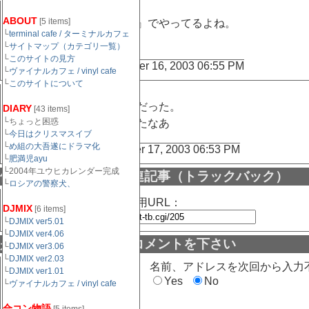
ABOUT
[5 items]
おんなじことを、『アメリ』でやってるよね。
└
terminal cafe / ターミナルカフェ
あれは小人だったけど。
└
サイトマップ（カテゴリ一覧）
└
このサイトの見方
Posted by: みぃ at September 16, 2003 06:55 PM
└
ヴァイナルカフェ / vinyl cafe
└
このサイトについて
そうだね。アメリがこんなだった。
DIARY
[43 items]
└ちょっと困惑
久しぶりに見てみたくなったなあ
└
今日はクリスマスイブ
└
め組の大吾遂にドラマ化
Posted by:
ayu
at September 17, 2003 06:53 PM
└
肥満児ayu
└2004年ユウヒカレンダー完成
他サイトよりの参照関連記事（トラックバック）
└
ロシアの警察犬、
この記事のトラックバック用URL：
DJMIX
[6 items]
└
DJMIX ver5.01
└
DJMIX ver4.06
是非この記事に対するコメントを下さい
└
DJMIX ver3.06
└
DJMIX ver2.03
名前（必須）：
名前、アドレスを次回から入力
└
DJMIX ver1.01
Yes
No
└
ヴァイナルカフェ / vinyl cafe
合コン物語
メールアドレス（任