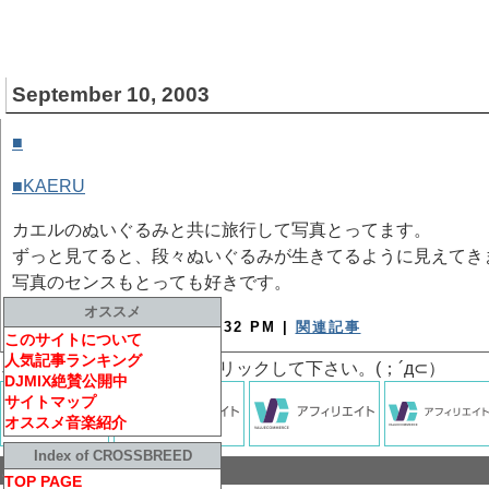
September 10, 2003
■
かえるの旅
[ WEB ]
■KAERU
カエルのぬいぐるみと共に旅行して写真とってます。
ずっと見てると、段々ぬいぐるみが生きてるように見えてき
写真のセンスもとっても好きです。
オススメ
September 10, 2003 12:32 PM |
関連記事
このサイトについて
人気記事ランキング
↓記事がもし面白かったらクリックして下さい。(；´д⊂）
DJMIX絶賛公開中
サイトマップ
オススメ音楽紹介
Index of CROSSBREED
コメント
TOP PAGE