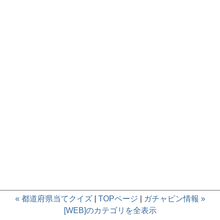
« 都道府県当てクイズ
|
TOPページ
|
ガチャピン情報 »
[WEB]のカテゴリを全表示