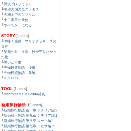
└
野沢 尚 / リミット
└
希望の国のエグゾダス
└
天国までの百マイル
└
十二番目の天使
└
すべてがＦになる
STORY
[8 items]
└
嗚呼！感動 マリオブラザーズの
青春
└
笑顔の向こう側に彼が守りたかっ
た物
└
黒い三年生
└
先物投資物語 後編
└
先物投資物語 前編
└
IT'S YOU
TOOL
[1 items]
└
macromedia MX2004発表
新婚旅行物語
[10 items]
└
新婚旅行物語 第十章 シチリア編２
└
新婚旅行物語 第九章 シチリア編１
└
新婚旅行物語 第八章 ローマ編1
└
新婚旅行物語 第七章 イビサ編２