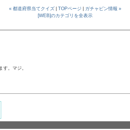
« 都道府県当てクイズ
|
TOPページ
|
ガチャピン情報 »
[WEB]のカテゴリを全表示
ます。マジ。