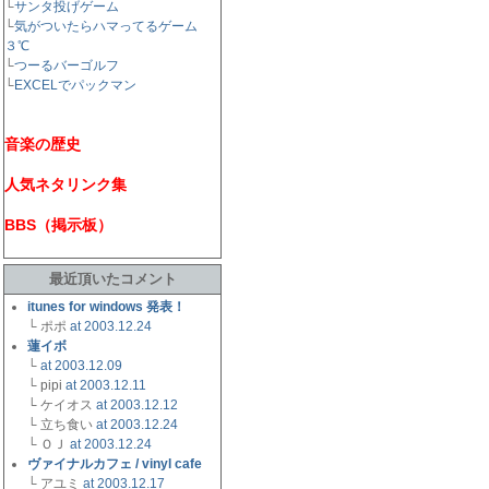
└
サンタ投げゲーム
└
気がついたらハマってるゲーム
３℃
└
つーるバーゴルフ
└
EXCELでパックマン
音楽の歴史
人気ネタリンク集
BBS（掲示板）
最近頂いたコメント
itunes for windows 発表！
└ ポポ
at 2003.12.24
蓮イボ
└
at 2003.12.09
└ pipi
at 2003.12.11
└ ケイオス
at 2003.12.12
└ 立ち食い
at 2003.12.24
└ ＯＪ
at 2003.12.24
ヴァイナルカフェ / vinyl cafe
└ アユミ
at 2003.12.17