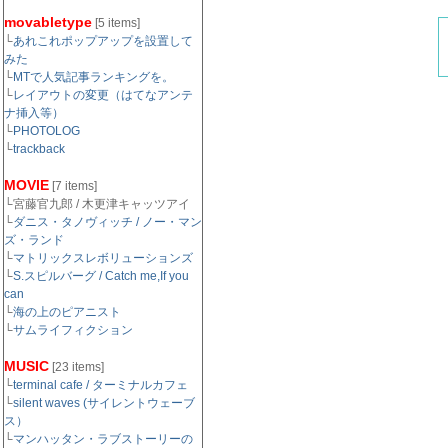
movabletype
[5 items]
└
あれこれポップアップを設置して
みた
└
MTで人気記事ランキングを。
└
レイアウトの変更（はてなアンテ
ナ挿入等）
└
PHOTOLOG
└
trackback
MOVIE
[7 items]
└宮藤官九郎 / 木更津キャッツアイ
└
ダニス・タノヴィッチ / ノー・マン
ズ・ランド
└
マトリックスレボリューションズ
└
S.スピルバーグ / Catch me,If you
can
└
海の上のピアニスト
└
サムライフィクション
MUSIC
[23 items]
└
terminal cafe / ターミナルカフェ
└
silent waves (サイレントウェーブ
ス）
└
マンハッタン・ラブストーリーの