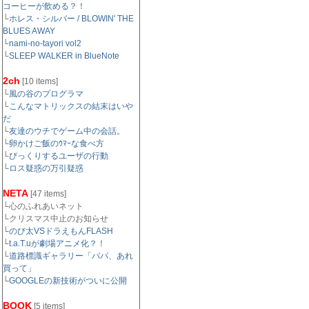
コーヒーが飲める？！
└
ホレス・シルバー / BLOWIN' THE
BLUES AWAY
└
nami-no-tayori vol2
└
SLEEP WALKER in BlueNote
2ch
[10 items]
└
風の谷のプログラマ
└
こんなマトリックスの結末はいや
だ
└
友達のウチでゲーム中の会話。
└
卵かけご飯のｳﾏｰな食べ方
└
びっくりするユーザの行動
└
ロス疑惑の万引疑惑
NETA
[47 items]
└心のふれあいネット
└クリスマス中止のお知らせ
└
のび太VSドラえもんFLASH
└
t.a.T.uが劇場アニメ化？！
└
道路標識ギャラリー「パパ、あれ
買って」
└
GOOGLEの新技術がついに公開
BOOK
[5 items]