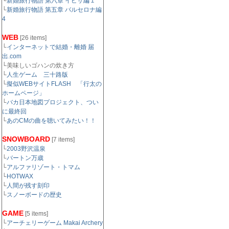
└
新婚旅行物語 第六章 イビサ編１
└
新婚旅行物語 第五章 バルセロナ編
4
WEB
[26 items]
└
インターネットで結婚・離婚 届
出.com
└美味しいゴハンの炊き方
└
人生ゲーム 三十路版
└
擬似WEBサイトFLASH 「行太の
ホームページ」
└
バカ日本地図プロジェクト、つい
に最終回
└
あのCMの曲を聴いてみたい！！
SNOWBOARD
[7 items]
└
2003野沢温泉
└
バートン万歳
└
アルファリゾート・トマム
└
HOTWAX
└
人間が残す刻印
└
スノーボードの歴史
GAME
[5 items]
└
アーチェリーゲーム Makai Archery