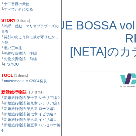
└
十二番目の天使
└
すべてがＦになる
STORY
[8 items]
« V.A. / BLUE BOSSA vol
└
嗚呼！感動 マリオブラザーズの
青春
R
└
笑顔の向こう側に彼が守りたかっ
た物
[NETA]
└
黒い三年生
└
先物投資物語 後編
└
先物投資物語 前編
└
IT'S YOU
TOOL
[1 items]
└
macromedia MX2004発表
新婚旅行物語
[10 items]
└
新婚旅行物語 第十章 シチリア編２
└
新婚旅行物語 第九章 シチリア編１
└
新婚旅行物語 第八章 ローマ編1
└
新婚旅行物語 第七章 イビサ編２
└
新婚旅行物語 第六章 イビサ編１
└
新婚旅行物語 第五章 バルセロナ編
4