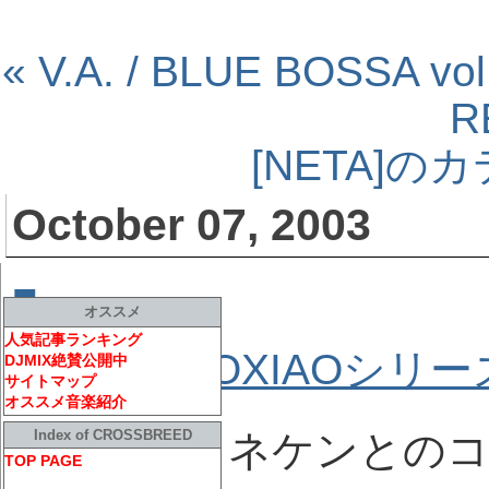
« V.A. / BLUE BOSSA vol
R
[NETA]
October 07, 2003
■
XIAOXIAOシリーズ 
オススメ
人気記事ランキング
大人気
XIAOXIAOシリー
DJMIX絶賛公開中
サイトマップ
オススメ音楽紹介
今回はハイネケンとのコ
Index of CROSSBREED
TOP PAGE