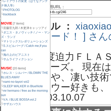
└
レイアウトの変更（はてなアンテ
ナ挿入等）
この記事のトラックバック用URL：
└
PHOTOLOG
└
trackback
記事タイトル ：
xiaox
MOVIE
[7 items]
└宮藤官九郎 / 木更津キャッツアイ
└
ダニス・タノヴィッチ / ノー・マン
クロスブリード！ ] さ
ズ・ランド
└
マトリックスレボリューションズ
└
S.スピルバーグ / Catch me,If you
can
概要 ：
超度迫力ＦＬＡ
└
海の上のピアニスト
└
サムライフィクション
ＩＡＯシリーズ。 現在
MUSIC
[20 items]
└
ホレス・シルバー / BLOWIN' THE
ス。いやはや、凄い技術
BLUES AWAY
└
nami-no-tayori vol2
も、ジョンウー好きも、と
└
SLEEP WALKER in BlueNote
└
mr hermano / free as the morning
日付 ：
2003.10.07
sun
└
V.A. / BLUE BOSSA vol.2
└
サザエハウス