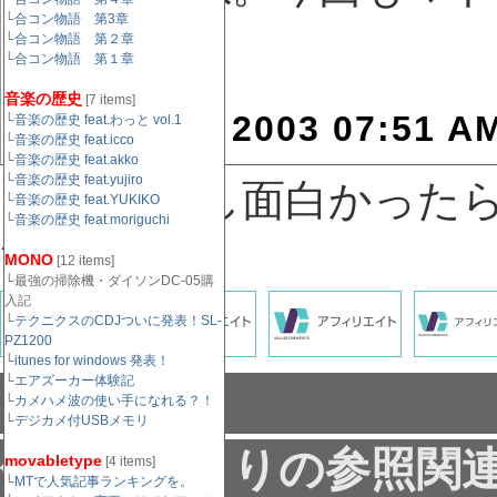
└
合コン物語 第3章
うです。
└
合コン物語 第２章
└
合コン物語 第１章
音楽の歴史
[7 items]
October 7, 2003 07:51 A
└
音楽の歴史 feat.わっと vol.1
└
音楽の歴史 feat.icco
└
音楽の歴史 feat.akko
└
音楽の歴史 feat.yujiro
↓記事がもし面白かった
└
音楽の歴史 feat.YUKIKO
└
音楽の歴史 feat.moriguchi
´д⊂）
MONO
[12 items]
└最強の掃除機・ダイソンDC-05購
入記
└
テクニクスのCDJついに発表！SL-
PZ1200
└
itunes for windows 発表！
└
エアズーカー体験記
コメント
└
カメハメ波の使い手になれる？！
└
デジカメ付USBメモリ
他サイトよりの参照関
movabletype
[4 items]
└
MTで人気記事ランキングを。