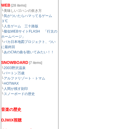
WEB
[28 items]
└美味しいゴハンの炊き方
└
気がついたらハマってるゲーム
３℃
└
人生ゲーム 三十路版
└
擬似WEBサイトFLASH 「行太の
ホームページ」
└
バカ日本地図プロジェクト、つい
に最終回
└
あのCMの曲を聴いてみたい！！
SNOWBOARD
[7 items]
└
2003野沢温泉
└
バートン万歳
└
アルファリゾート・トマム
└
HOTWAX
└
人間が残す刻印
└
スノーボードの歴史
音楽の歴史
DJMIX視聴