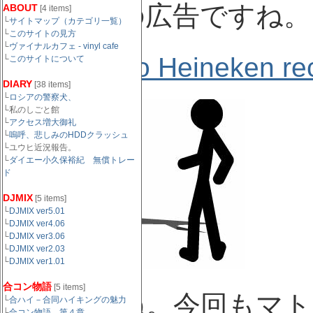
す。新手の広告ですね。
ABOUT
[4 items]
└
サイトマップ（カテゴリ一覧）
└
このサイトの見方
└
ヴァイナルカフェ - vinyl cafe
■ Xiao Xiao Heineken re
└
このサイトについて
DIARY
[38 items]
└
ロシアの警察犬、
└私のしごと館
└
アクセス増大御礼
└
嗚呼、悲しみのHDDクラッシュ
└ユウヒ近況報告。
└
ダイエー小久保裕紀 無償トレー
ド
DJMIX
[5 items]
└
DJMIX ver5.01
└
DJMIX ver4.06
└
DJMIX ver3.06
└
DJMIX ver2.03
└
DJMIX ver1.01
合コン物語
[5 items]
抜群ですね。今回もマト
└
合ハイ－合同ハイキングの魅力
└
合コン物語 第４章