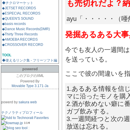
も売切れだよ？納
◆チクロマーケット
◆JETSET RECORDS
◆ESPECIAL RECORDS
ayu「・・・・・（唖
◆QUEEN'S SOUND
◆basis records
◆Dance Music Records(DMR)
発掘あるある大事
◆Thirty Three Records
◆AMOEBA RECORDS
◆CROSSOVER RECORD
今でも友人の一週間
TOOL
を送っている。
◆使えるリンク集 - フリーソフト編
powered
ここで彼の間違いを
このブログのXML
Powered By
Movable Type 3.171-Ja
1.あるある情報を信
マに沿ったモノを購
powerd by
sakura web
2.酒が飲めない癖に
ガブ飲みする。
テクノラティプロフィール
3.一週間経つと次の
放送は忘れる。