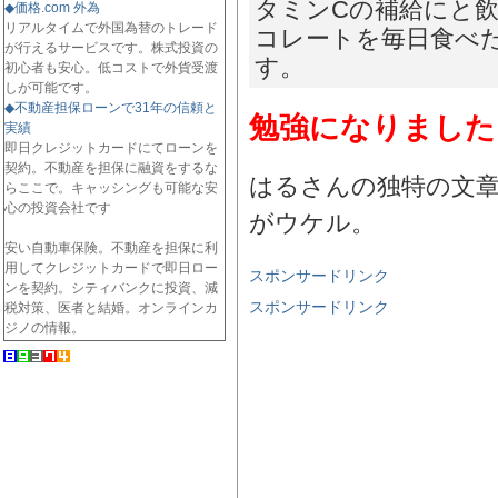
タミンCの補給にと
◆価格.com 外為
リアルタイムで外国為替のトレード
コレートを毎日食べ
が行えるサービスです。株式投資の
す。
初心者も安心。低コストで外貨受渡
しが可能です。
◆不動産担保ローンで31年の信頼と
勉強になりました
実績
即日クレジットカードにてローンを
契約。不動産を担保に融資をするな
はるさんの独特の文
らここで。キャッシングも可能な安
心の投資会社です
がウケル。
安い自動車保険。不動産を担保に利
用してクレジットカードで即日ロー
スポンサードリンク
ンを契約。シティバンクに投資、減
スポンサードリンク
税対策、医者と結婚。オンラインカ
ジノの情報。