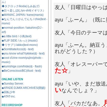
ム）
友人「日曜日はやっ
◆タクロック/koda(もみあげ)
◆日々是しぼむ/yo-shit(イギリス）
◆MANIAC JAPAN / kane(mania)
ayu「ふーん」（既
◆なんでん☆かんでんち / chie(text -
mono)
◆normal-position / takahiro(DJ -
友人「今日のテーマ
art)
◆a little bird / 小鳥(text)
◆FLIP SIDE / わっと(music)
ayu「ふーん。納豆
◆リサプリ/akko(text-mono)
◆Scintillate/icco(dj - text)
れがどうした？）
◆you know what?/ykkkw(dj - text)
◆cool d'zine room/yujiro(photo -
music)
友人「オレスーパー
◆kunishige.com/hide(dj - flash)
た☆
」
◆BeConscious/BC(illust - text)
ONLINE LISTEN
ayu「いや、まだ放
◆Sunday Server.
◆XFADE:DJMIX ARCHIVES(閉鎖)
い
なんでしょ？」
◆回転少年
◆ATAT-inc.
友人「バカだなあ。
RECORDSHOP