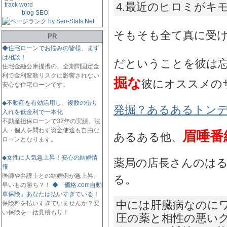
4.最近のヒロミがキ
blog SEO
そもそも全て真に受
PR
◆住宅ローンでお悩みの皆様、まず
は相談！
だということを彼は
住宅金融公庫提携の、全期間固定金
利で金利変動リスクに影響されない
掘な
彼にオススメの
安心な住宅ローンです。
◆不動産を有効活用し、複数の借り
発掘？あるあるトン
入れを低金利で一本化
不動産担保ローンで32年の実績。法
人・個人を問わず資金使途も自由な
眉唾番
あるある他、
ローンとなります。
◆女性に人気急上昇！安心の結婚情
薬局の店長さんのは
報
医師や弁護士との結婚例が急上昇。
る。
早いもの勝ち？！
◆「価格.com自動
車保険」あなたは払いすぎている！
中には肝臓病なのに
保険料を払いすぎていませんか？安
い保険を一括見積もり！
圧の薬と相性の悪い