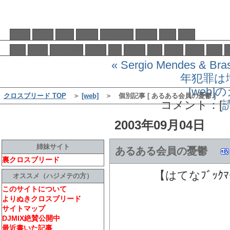
home
about
diary
DJMIX
music
neta
BBS
音楽の歴史
dog
event
mono
MT
movie
2ch
book
story
tool
合コン物語
« Sergio Mendes & Bras
年犯罪は
[web
クロスブリード TOP
＞
[web]
＞ 個別記事 [ あるある会員の憂鬱
コメント：[
2003年09月04日
姉妹サイト
あるある会員の憂鬱
裏クロスブリード
【はてなﾌﾞｯｸﾏ
オススメ（ハジメテの方）
このサイトについて
よりぬきクロスブリード
サイトマップ
DJMIX絶賛公開中
最近書いた記事