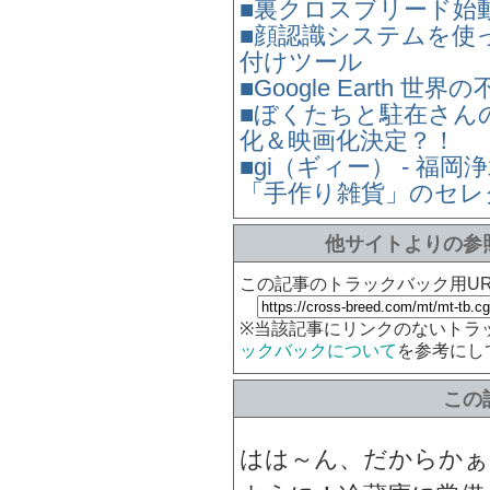
■裏クロスブリード始
■顔認識システムを使っ
付けツール
■Google Earth 世
■ぼくたちと駐在さん
化＆映画化決定？！
■gi（ギィー） - 
「手作り雑貨」のセレ
他サイトよりの参
この記事のトラックバック用UR
※当該記事にリンクのないトラ
ックバックについて
を参考にし
この
はは～ん、だからかぁ