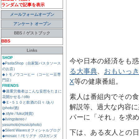
ランダムで記事を表示
メールフォームオープン
アンケート オープン
BBS / ゲストブック
BBS
Links
SHOP
今や日本の経済をも
◆PastaShop（自家製パスタソース
のお店）
る大事典
、
おもいっ
◆トモノウコーヒー（コーヒー豆専
X
等の健康番組。
門店）
FRIENDS
◆過重労働者はこんな妄想をたまに
素人は番組内でその
花開かせる / otto
◆Ｅｰ５１０と飲酒の日々 /あり
解説等、過大な内容に
(photo/酒)
◆.style / fuku(雑貨)
パーに「それ」を求
◆livingstereo /
yasumoto(music/photo)
◆Silent Wavesオフィシャルブログ
下は、ある友人との
◆mosaic！/モリグチ（DJ/ガンダ