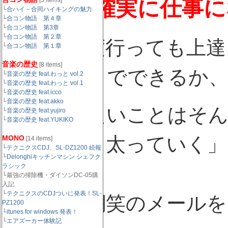
月曜日は確実に仕事に
[5 items]
└
合ハイ－合同ハイキングの魅力
└
合コン物語 第４章
└
合コン物語 第3章
└
合コン物語 第２章
最近は何度行っても上達
└
合コン物語 第１章
音楽の歴史
[8 items]
な。いつまでできるか
└
音楽の歴史 feat.わっと vol.2
└
音楽の歴史 feat.わっと vol.1
└
音楽の歴史 feat.icco
└
音楽の歴史 feat.akko
あ、書きたいことはそん
└
音楽の歴史 feat.yujiro
└
音楽の歴史 feat.YUKIKO
「会う度に太っていく
MONO
[14 items]
└
テクニクスCDJ、SL-DZ1200 続報
└
Delonghiキッチンマシン シェフク
ラシック
す。
└最強の掃除機・ダイソンDC-05購
入記
└
テクニクスのCDJついに発表！SL-
その後、嘲笑のメールを
PZ1200
└
itunes for windows 発表！
└
エアズーカー体験記