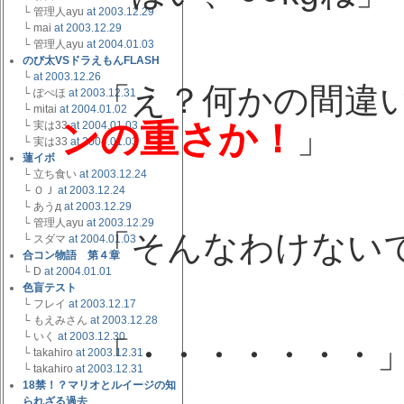
└ 管理人ayu
at 2003.12.29
└ mai
at 2003.12.29
└ 管理人ayu
at 2004.01.03
のび太VSドラえもんFLASH
ayu
└
at 2003.12.26
「え？何かの間違い
└ ぽぺほ
at 2003.12.31
└ mitai
at 2004.01.02
ンの重さか！
└ 実は33
at 2004.01.03
」
└ 実は33
at 2004.01.03
蓮イボ
└ 立ち食い
at 2003.12.24
└ ＯＪ
at 2003.12.24
└ あうд
at 2003.12.29
看護婦
└ 管理人ayu
at 2003.12.29
「そんなわけない
└ スダマ
at 2004.01.03
合コン物語 第４章
└ D
at 2004.01.01
色盲テスト
└ フレイ
at 2003.12.17
└ もえみさん
at 2003.12.28
ayu
└ いく
at 2003.12.30
「・・・・・・・
└ takahiro
at 2003.12.31
└ takahiro
at 2003.12.31
18禁！？マリオとルイージの知
られざる過去