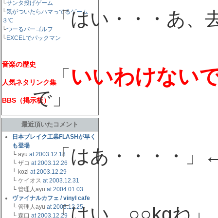
ayu
└
サンタ投げゲーム
「はい・・・あ、去
└
気がついたらハマってるゲーム
３℃
└
つーるバーゴルフ
└
EXCELでパックマン
看護婦
音楽の歴史
いいわけない
「
人気ネタリンク集
で」
BBS（掲示板）
最近頂いたコメント
日本ブレイク工業FLASHが早く
ayu
も登場
「はあ・・・・」←
└ ayu
at 2003.12.18
└ ザコ
at 2003.12.26
└ kozi
at 2003.12.29
└ ケイオス
at 2003.12.31
└ 管理人ayu
at 2004.01.03
看護婦
ヴァイナルカフェ / vinyl cafe
「はい、○○kgね」
└ 管理人ayu
at 2003.12.25
└ 森口
at 2003.12.29