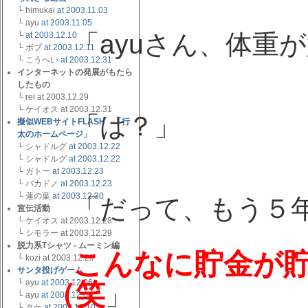
└ himukai
at 2003.11.03
看護婦
└ ayu
at 2003.11.05
「ayuさん、体重
└
at 2003.12.10
└ ボブ
at 2003.12.11
└ こうへい
at 2003.12.31
インターネットの発展がもたら
したもの
└ rei at 2003.12.29
ayu
└ ケイオス at 2003.12.31
「は？」
擬似WEBサイトFLASH 「行
太のホームページ」
└ シャドルグ
at 2003.12.22
└ シャドルグ
at 2003.12.22
└ ガトー
at 2003.12.23
└ バカドノ
at 2003.12.23
看護婦
└ 蓮の葉
at 2003.12.30
「だって、もう５
宣伝活動
└ ケイオス at 2003.12.28
└ シモラー at 2003.12.29
脱力系Tシャツ - ムーミン編
こんなに貯金が
└ kozi at 2003.12.29
サンタ投げゲーム
（笑
└ ayu
at 2003.12.06
」
└ ayu
at 2003.12.06
└ タケ
at 2003.12.10