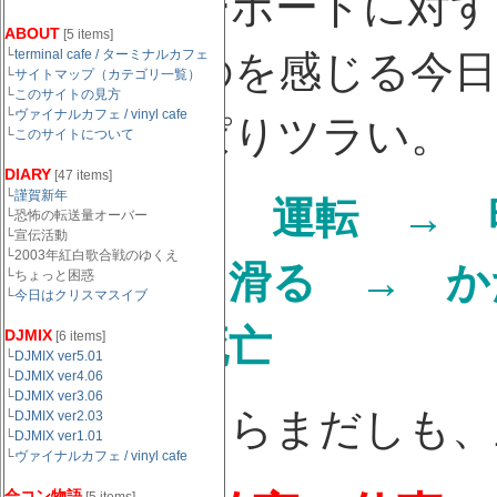
年々スノーボードに対す
ABOUT
[5 items]
└
terminal cafe / ターミナルカフェ
きているのを感じる今日
└
サイトマップ（カテゴリ一覧）
└
このサイトの見方
└
ヴァイナルカフェ / vinyl cafe
ーはやっぱりツラい。
└
このサイトについて
DIARY
[47 items]
└
謹賀新年
夜出発 → 運転 →
└恐怖の転送量オーバー
└宣伝活動
└2003年紅白歌合戦のゆくえ
起床 → 滑る → か
└ちょっと困惑
└
今日はクリスマスイブ
着 → 死亡
DJMIX
[6 items]
└
DJMIX ver5.01
└
DJMIX ver4.06
└
DJMIX ver3.06
金曜出発ならまだしも、
└
DJMIX ver2.03
└
DJMIX ver1.01
└
ヴァイナルカフェ / vinyl cafe
合コン物語