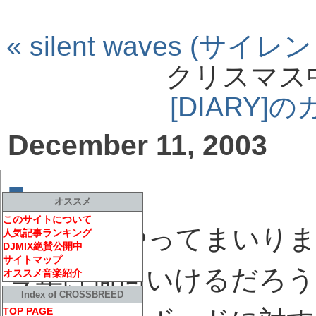
« silent waves (
クリスマス
[DIARY
December 11, 2003
■
肥満児ayu
[ DIARY ]
オススメ
このサイトについて
寒い冬がやってまいりま
人気記事ランキング
DJMIX絶賛公開中
サイトマップ
今年は何回いけるだろう
オススメ音楽紹介
Index of CROSSBREED
TOP PAGE