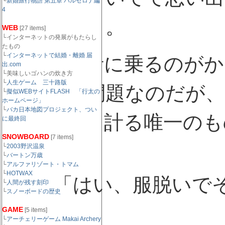
└
新婚旅行物語 第五章 バルセロナ編
4
の時のこと。
WEB
[27 items]
└インターネットの発展がもたらし
たもの
└
インターネットで結婚・離婚 届
僕は体重計に乗るのがか
出.com
└美味しいゴハンの炊き方
└
人生ゲーム 三十路版
ないのも問題なのだが、
└
擬似WEBサイトFLASH 「行太の
ホームページ」
└
バカ日本地図プロジェクト、つい
前年度比を計る唯一のも
に最終回
SNOWBOARD
[7 items]
└
2003野沢温泉
└
バートン万歳
└
アルファリゾート・トマム
看護婦
└
HOTWAX
「はい、服脱いで
└
人間が残す刻印
└
スノーボードの歴史
GAME
[5 items]
└
アーチェリーゲーム Makai Archery