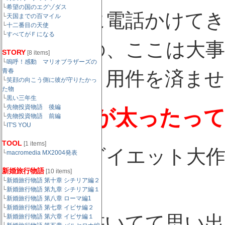
└
希望の国のエグゾダス
久しぶりに電話かけて
└
天国までの百マイル
└
十二番目の天使
└
すべてがＦになる
ったものの、ここは大
STORY
[8 items]
└
嗚呼！感動 マリオブラザーズの
青春
したとも。用件を済ませ
└
笑顔の向こう側に彼が守りたかっ
た物
└
黒い三年生
└
先物投資物語 後編
つうか声が太ったっ
└
先物投資物語 前編
└
IT'S YOU
TOOL
[1 items]
そろそろダイエット大作
└
macromedia MX2004発表
新婚旅行物語
[10 items]
└
新婚旅行物語 第十章 シチリア編２
└
新婚旅行物語 第九章 シチリア編１
└
新婚旅行物語 第八章 ローマ編1
└
新婚旅行物語 第七章 イビサ編２
あ、コレ書いてて思い出
└
新婚旅行物語 第六章 イビサ編１