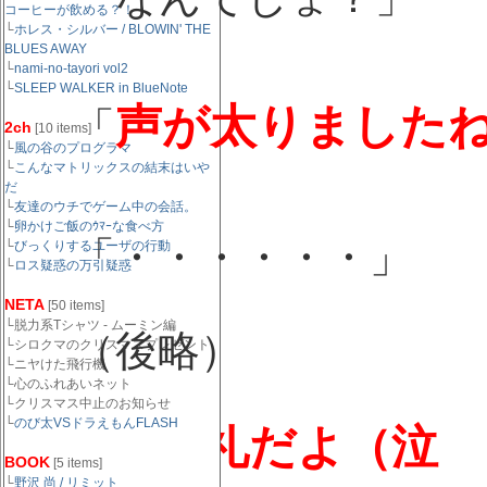
コーヒーが飲める？！
└
ホレス・シルバー / BLOWIN' THE
BLUES AWAY
└
nami-no-tayori vol2
└
SLEEP WALKER in BlueNote
客
声が太りました
「
2ch
[10 items]
└
風の谷のプログラマ
└
こんなマトリックスの結末はいや
だ
└
友達のウチでゲーム中の会話。
ayu
└
卵かけご飯のｳﾏｰな食べ方
「・・・・・・」
└
びっくりするユーザの行動
└
ロス疑惑の万引疑惑
NETA
[50 items]
└脱力系Tシャツ - ムーミン編
（後略）
└シロクマのクリスマスプレゼント
└ニヤけた飛行機
└心のふれあいネット
└クリスマス中止のお知らせ
└
のび太VSドラえもんFLASH
あんた失礼だよ（泣
BOOK
[5 items]
└
野沢 尚 / リミット