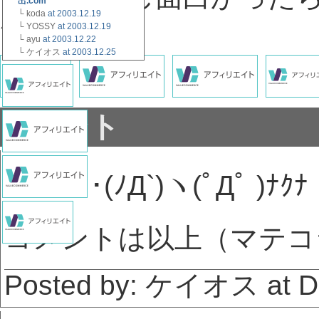
出.com
└ koda
at 2003.12.19
´д⊂）
└ YOSSY
at 2003.12.19
└ ayu
at 2003.12.22
└ ケイオス
at 2003.12.25
コメント
ｳｧｰﾝ･ﾟ･(ﾉД`)ヽ(ﾟДﾟ )ﾅｸﾅ
コメントは以上（マテコ
Posted by: ケイオス at De