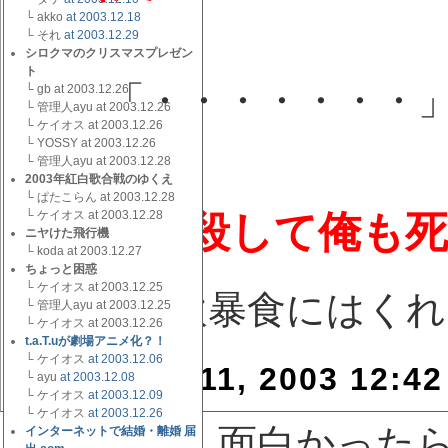
└ akko
at 2003.12.18
└ それ
at 2003.12.29
シロクマのクリスマスプレゼン
ayu
ト
「・・・・・・・
└ gb at 2003.12.26
└ 管理人ayu at 2003.12.26
└ ケイオス at 2003.12.26
└ YOSSY at 2003.12.26
└ 管理人ayu at 2003.12.28
2003年紅白歌合戦のゆくえ
└ ぱたこらん at 2003.12.28
コイツを殺して俺も死
└ ケイオス at 2003.12.28
ニヤけた飛行機
└ koda at 2003.12.27
ちょっと困惑
└ ケイオス at 2003.12.25
皆さん暴飲暴食にはくれ
└ 管理人ayu at 2003.12.25
└ ケイオス at 2003.12.26
t.a.T.uが劇場アニメ化？！
└ ケイオス
at 2003.12.06
December 11, 2003 12:42
└ ayu
at 2003.12.08
└ ケイオス
at 2003.12.09
└ ケイオス
at 2003.12.26
↓記事がもし面白かった
インターネットで結婚・離婚 届