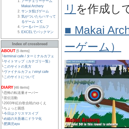
アーチェリーゲーム
リ
を作成し
Makai Archery
サンタ投げゲーム
気がついたらハマって
るゲーム ３℃
■ Makai 
つーるバーゴルフ
EXCELでパックマン
ーゲーム）
Index of crossbreed
ABOUT
[5 items]
└
terminal cafe / ターミナルカフェ
└
サイトマップ（カテゴリ一覧）
└
このサイトの見方
└
ヴァイナルカフェ / vinyl cafe
└
このサイトについて
DIARY
[46 items]
└恐怖の転送量オーバー
└宣伝活動
└2003年紅白歌合戦のゆくえ
└ちょっと困惑
└
今日はクリスマスイブ
└
め組の大吾遂にドラマ化
└
肥満児ayu