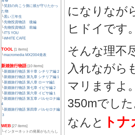
青春
└
笑顔の向こう側に彼が守りたかっ
になりなが
た物
└
黒い三年生
└
先物投資物語 後編
ヒドイです
└
先物投資物語 前編
└
IT'S YOU
└
WHITE CAFE
そんな理不
TOOL
[1 items]
└
macromedia MX2004発表
入れながら
新婚旅行物語
[10 items]
└
新婚旅行物語 第十章 シチリア編２
└
新婚旅行物語 第九章 シチリア編１
マリますよ
└
新婚旅行物語 第八章 ローマ編1
└
新婚旅行物語 第七章 イビサ編２
└
新婚旅行物語 第六章 イビサ編１
└
新婚旅行物語 第五章 バルセロナ編
350mでし
4
└
新婚旅行物語 第四章 バルセロナ編
３
トナ
なんと
WEB
[27 items]
└インターネットの発展がもたらし