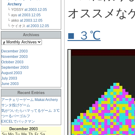
Archery
オススメな
└ YOSSY
at 2003.12.05
└ ayu
at 2003.12.05
└ akko
at 2003.12.05
└ ケイオス
at 2003.12.05
■ ３℃
Archives
December 2003
November 2003
October 2003
September 2003
August 2003
July 2003
June 2003
Recent Entries
アーチェリーゲーム Makai Archery
サンタ投げゲーム
気がついたらハマってるゲーム ３℃
つーるバーゴルフ
EXCELでパックマン
December 2003
Su
Mo
Tu
We
Th
Fr
Sa