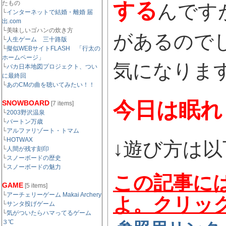
する
たもの
んです
└
インターネットで結婚・離婚 届
出.com
└美味しいゴハンの炊き方
があるので
└
人生ゲーム 三十路版
└
擬似WEBサイトFLASH 「行太の
ホームページ」
気になりま
└
バカ日本地図プロジェクト、つい
に最終回
└
あのCMの曲を聴いてみたい！！
今日は眠れ
SNOWBOARD
[7 items]
└
2003野沢温泉
└
バートン万歳
└
アルファリゾート・トマム
└
HOTWAX
↓遊び方は以
└
人間が残す刻印
└
スノーボードの歴史
└
スノーボードの魅力
この記事に
GAME
[5 items]
└
アーチェリーゲーム Makai Archery
よ。クリッ
└
サンタ投げゲーム
└
気がついたらハマってるゲーム
３℃