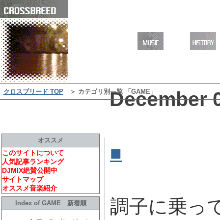
クロスブリード TOP
＞ カテゴリ別一覧 「GAME」
December 0
オススメ
■
アーチェリー
このサイトについて
人気記事ランキング
Archery
[
DJMIX絶賛公開中
サイトマップ
オススメ音楽紹介
調子に乗っ
Index of GAME 新着順