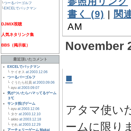
参照用リンク
└
つーるバーゴルフ
└
EXCELでパックマン
書く (9)
|
関連
AM
DJMIX視聴
人気ネタリンク集
November 2
BBS（掲示板）
最近頂いたコメント
EXCELでパックマン
└ ケイオス
at 2003.12.06
■
気がつい
つーるバーゴルフ
└ ぐうたら社員
at 2003.09.06
ーム ３℃
└ ayu
at 2003.09.07
気がついたらハマってるゲーム
３℃
サンタ投げゲーム
アタマ使い
└ ayu
at 2003.12.06
└ タケ
at 2003.12.10
└ akko
at 2003.12.18
ームに限り
└ それ
at 2003.12.29
アーチェリーゲーム Makai