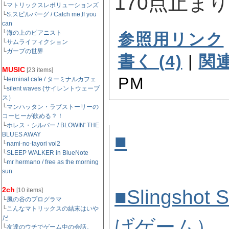
170点止ま
└
マトリックスレボリューションズ
└
S.スピルバーグ / Catch me,If you
can
└
海の上のピアニスト
参照用リンク
└
サムライフィクション
└
ガープの世界
書く (4)
|
関連
MUSIC
[23 items]
PM
└
terminal cafe / ターミナルカフェ
└
silent waves (サイレントウェーブ
ス）
└
マンハッタン・ラブストーリーの
コーヒーが飲める？！
└
ホレス・シルバー / BLOWIN' THE
■
サンタ投
BLUES AWAY
└
nami-no-tayori vol2
└
SLEEP WALKER in BlueNote
]
└
mr hermano / free as the morning
sun
2ch
■Slingsho
[10 items]
└
風の谷のプログラマ
└
こんなマトリックスの結末はいや
だ
げゲーム）
└
友達のウチでゲーム中の会話。