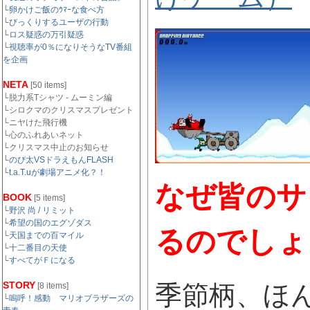
└
卵かけご飯のｳﾏｰな食べ方
└
びっくりするユーザの行動
└
ロス疑惑の万引疑惑
└
視聴率が0％になりそうなTV番組
を企画
NETA
[50 items]
└脱力系Tシャツ - ムーミン編
└シロクマのクリスマスプレゼント
└ニヤけた飛行機
└心のふれあいネット
└クリスマス中止のお知らせ
└
のび太VSドラえもんFLASH
└
t.a.T.uが劇場アニメ化？！
なぜ皆のサ
BOOK
[5 items]
└
野沢 尚 / リミット
└
希望の国のエグゾダス
るのでしょ
└
天国までの百マイル
└
十二番目の天使
└
すべてがＦになる
STORY
季節柄、ほ
[8 items]
└
嗚呼！感動 マリオブラザーズの