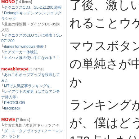
了後、激し
MONO
[14 items]
└
テクニクスCDJ、SL-DZ1200 続報
└
Delonghiキッチンマシン シェフク
れることウ
ラシック
└最強の掃除機・ダイソンDC-05購
入記
└
テクニクスのCDJついに発表！SL-
PZ1200
マウスボタ
└
itunes for windows 発表！
└
エアズーカー体験記
└
カメハメ波の使い手になれる？！
の単純さが
movabletype
[5 items]
└
あれこれポップアップを設置して
か
みた
└
MTで人気記事ランキングを。
└
レイアウトの変更（はてなアンテ
ナ挿入等）
ランキング
└
PHOTOLOG
└
trackback
が、僕はど
MOVIE
[7 items]
└宮藤官九郎 / 木更津キャッツアイ
└
ダニス・タノヴィッチ / ノー・マン
ズ・ランド