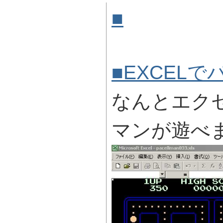
■
EXCEL
GAME ]
■EXCEL
なんとエク
マンが遊べ