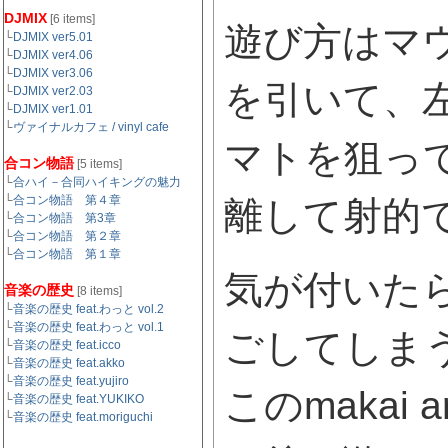
DJMIX
[6 items]
遊び方はマ
└
DJMIX ver5.01
└
DJMIX ver4.06
└
DJMIX ver3.06
を引いて、
└
DJMIX ver2.03
└
DJMIX ver1.01
└
ヴァイナルカフェ / vinyl cafe
マトを狙っ
合コン物語
[5 items]
└
合ハイ－合同ハイキングの魅力
└
合コン物語 第４章
離して射的
└
合コン物語 第3章
└
合コン物語 第２章
└
合コン物語 第１章
気が付いた
音楽の歴史
[8 items]
└
音楽の歴史 feat.わっと vol.2
└
音楽の歴史 feat.わっと vol.1
ごしてしまう
└
音楽の歴史 feat.icco
└
音楽の歴史 feat.akko
└
音楽の歴史 feat.yujiro
このmakai 
└
音楽の歴史 feat.YUKIKO
└
音楽の歴史 feat.moriguchi