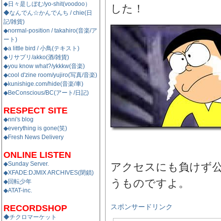
◆日々是しぼむ/yo-shit(voodoo）
した！
◆なんでん☆かんでんち / chie(日
記/雑貨)
◆normal-position / takahiro(音楽/ア
ート)
◆a little bird / 小鳥(テキスト)
◆リサプリ/akko(酒/雑貨)
◆you know what?/ykkkw(音楽)
◆cool d'zine room/yujiro(写真/音楽)
◆kunishige.com/hide(音楽/車)
◆BeConscious/BC(アート/日記)
RESPECT SITE
◆nni's blog
◆everything is gone(笑)
◆Fresh News Delivery
ONLINE LISTEN
◆Sunday Server.
アクセスにも負けず
◆XFADE:DJMIX ARCHIVES(閉鎖)
うものですよ。
◆回転少年
◆ATAT-inc.
RECORDSHOP
スポンサードリンク
◆チクロマーケット