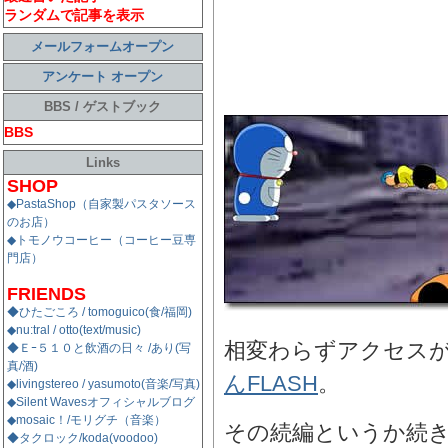
ランダムで記事を表示
メールフォームオープン
アンケート オープン
BBS / ゲストブック
BBS
Links
SHOP
◆PastaShop（自家製パスタソース
のお店）
◆トモノウコーヒー（コーヒー豆専
門店）
FRIENDS
◆ひたごころ / tomoguico(食/福岡)
◆nu:tral / otto(text/music)
相変わらずアクセス
◆Ｅｰ５１０と飲酒の日々 /あり(写
真/酒)
んFLASH
。
◆livingstereo / yasumoto(音楽/写真)
◆Silent Wavesオフィシャルブログ
◆mosaic！/モリグチ（音楽）
その続編というか続
◆タクロック/koda(voodoo)