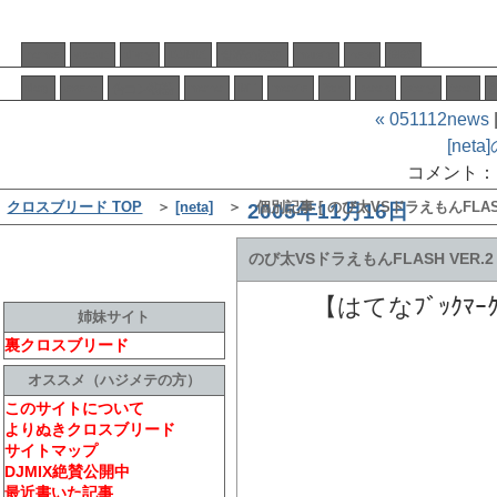
home
about
diary
DJMIX
music
neta
BBS
音楽の歴史
dog
event
mono
MT
movie
2ch
book
story
tool
合コン物語
« 051112news
[ne
コメント：
クロスブリード TOP
＞
[neta]
＞ 個別記事 [ のび太VSドラえもんFLA
2005年11月16日
のび太VSドラえもんFLASH VER
【はてなﾌﾞｯｸﾏｰ
姉妹サイト
裏クロスブリード
オススメ（ハジメテの方）
このサイトについて
よりぬきクロスブリード
サイトマップ
DJMIX絶賛公開中
最近書いた記事