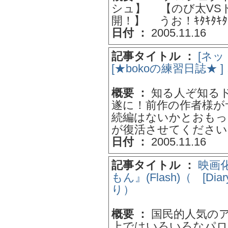
シュ】 【のび太VSドラ
開！】 うお！ｷﾀｷﾀｷﾀｷ
日付 ：
2005.11.16
記事タイトル ：
[ネ
[★bokoの練習日誌★
概要 ：
知る人ぞ知る
遂に！前作の作者様が
続編はないかとおもっ
が復活させてください..
日付 ：
2005.11.16
記事タイトル ：
映画化
もん』(Flash)（ [Diar
り）
概要 ：
国民的人気のア
上ではいろいろなパロ