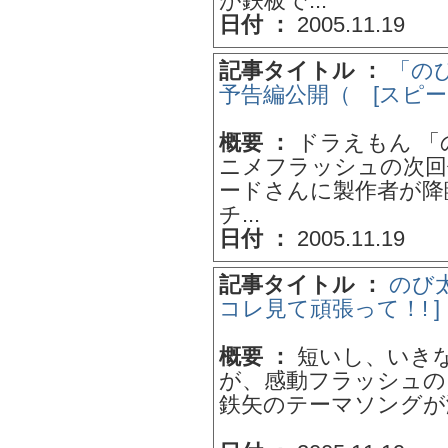
が鉄板で...
日付 ：
2005.11.19
記事タイトル ：
「のび
予告編公開（ [スピー
概要 ：
ドラえもん 「の
ニメフラッシュの次回
ードさんに製作者が降
チ...
日付 ：
2005.11.19
記事タイトル ：
のび太
コレ見て頑張って！! 
概要 ：
短いし、いき
が、感動フラッシュの
鉄矢のテーマソングが
..