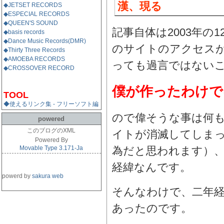
漢、現る
◆JETSET RECORDS
◆ESPECIAL RECORDS
◆QUEEN'S SOUND
記事自体は2003年の
◆basis records
◆Dance Music Records(DMR)
のサイトのアクセス
◆Thirty Three Records
◆AMOEBA RECORDS
っても過言ではない
◆CROSSOVER RECORD
僕が作ったわけで
TOOL
◆使えるリンク集 - フリーソフト編
ので偉そうな事は何
powered
このブログのXML
イトが消滅してしま
Powered By
Movable Type 3.171-Ja
為だと思われます）
経緯なんです。
powerd by
sakura web
そんなわけで、二年
あったのです。