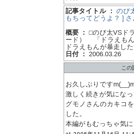
記事タイトル ：
のび
もちってどうよ？ ] 
概要 ：
□のび太VSド
ード） 「ドラえもん
ドラえもんが暴走した世
日付 ：
2006.03.26
この
お久しぶりですm(__)
激しく続きが気になっ
グモノさんのカキコを
した。
本編がもむっちゃ気に
at 2005年11月16日 11: