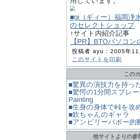
用しています。
■gi（ギィー）福岡浄
のセレクトショップ
↑サイト内紹介記事
【PR】BTOパソコンの
投稿者 ayu : 2005年11
このサイトを印刷
この
■驚異の演技力を持った
■驚愕の1分間スプレーペイン
Painting
■生身の身体で峠を攻
■欽ちゃんのギャラ
■アンビリーバボー的
他サイトよりの参