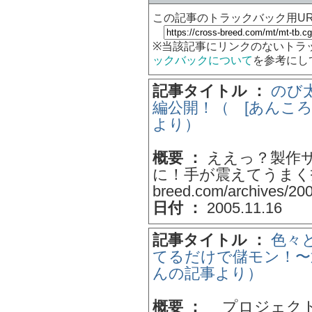
この記事のトラックバック用UR
※当該記事にリンクのないトラ
ックバックについて
を参考にし
記事タイトル ：
のび太
編公開！（ [あんころ
より）
概要 ：
ええっ？製作
に！手が震えてうまく打てない
breed.com/archives/200
日付 ：
2005.11.16
記事タイトル ：
色々
てるだけで儲モン！〜通
んの記事より）
概要 ：
プロジェクト