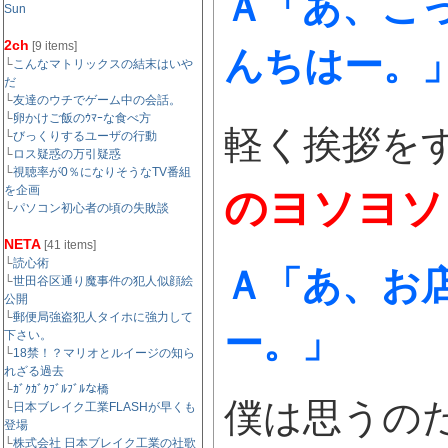
Ａ「あ、こ
Sun
2ch
[9 items]
んちはー。
└
こんなマトリックスの結末はいや
だ
└
友達のウチでゲーム中の会話。
└
卵かけご飯のｳﾏｰな食べ方
軽く挨拶を
└
びっくりするユーザの行動
└
ロス疑惑の万引疑惑
└
視聴率が0％になりそうなTV番組
を企画
のヨソヨソ
└
パソコン初心者の頃の失敗談
NETA
[41 items]
└
読心術
Ａ「あ、お
└
世田谷区通り魔事件の犯人似顔絵
公開
└
郵便局強盗犯人タイホに強力して
ー。」
下さい。
└
18禁！？マリオとルイージの知ら
れざる過去
└
ｶﾞｸｶﾞｸﾌﾞﾙﾌﾞﾙな橋
僕は思うの
└
日本ブレイク工業FLASHが早くも
登場
└
株式会社 日本ブレイク工業の社歌