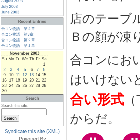
August 2003
July 2003
June 2003
店のテーブ
Recent Entries
合コン物語 第４章
Ｂの顔が凍
合コン物語 第3章
合コン物語 第２章
合コン物語 第１章
November 2003
合コンにお
Su
Mo
Tu
We
Th
Fr
Sa
1
2
3
4
5
6
7
8
9
10
11
12
13
14
15
はいけない
16
17
18
19
20
21
22
23
24
25
26
27
28
29
30
合い形式
（
Search
Search this site:
からだ。
Syndicate this site (XML)
Powered By