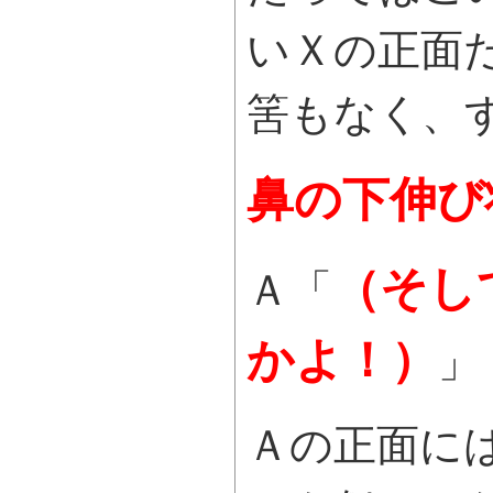
いＸの正面
筈もなく、
鼻の下伸び
（そし
Ａ「
かよ！）
」
Ａの正面に