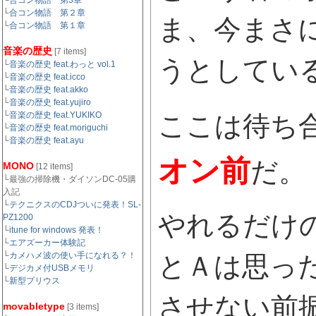
└
合コン物語 第3章
└
合コン物語 第２章
ま、今まさ
└
合コン物語 第１章
音楽の歴史
[7 items]
うとしてい
└
音楽の歴史 feat.わっと vol.1
└
音楽の歴史 feat.icco
└
音楽の歴史 feat.akko
└
音楽の歴史 feat.yujiro
└
音楽の歴史 feat.YUKIKO
ここは待ち
└
音楽の歴史 feat.moriguchi
└
音楽の歴史 feat.ayu
オン前
だ。
MONO
[12 items]
└最強の掃除機・ダイソンDC-05購
入記
└
テクニクスのCDJついに発表！SL-
やれるだけ
PZ1200
└
itune for windows 発表！
└
エアズーカー体験記
└
カメハメ波の使い手になれる？！
とＡは思っ
└
デジカメ付USBメモリ
└
新型プリウス
させない前
movabletype
[3 items]