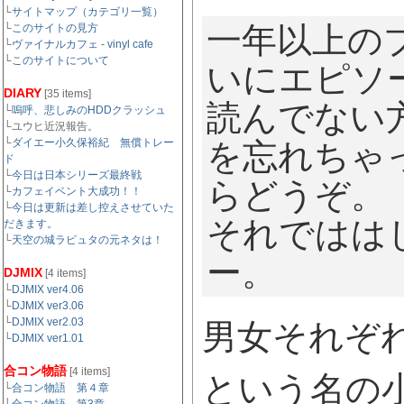
└
サイトマップ（カテゴリ一覧）
一年以上の
└
このサイトの見方
└
ヴァイナルカフェ - vinyl cafe
└
このサイトについて
いにエピソ
DIARY
[35 items]
読んでない
└
嗚呼、悲しみのHDDクラッシュ
└ユウヒ近況報告。
└
ダイエー小久保裕紀 無償トレー
を忘れちゃ
ド
└
今日は日本シリーズ最終戦
らどうぞ。
└
カフェイベント大成功！！
└
今日は更新は差し控えさせていた
それではは
だきます。
└
天空の城ラピュタの元ネタは！
ー。
DJMIX
[4 items]
└
DJMIX ver4.06
└
DJMIX ver3.06
└
DJMIX ver2.03
男女それぞ
└
DJMIX ver1.01
合コン物語
[4 items]
という名の
└
合コン物語 第４章