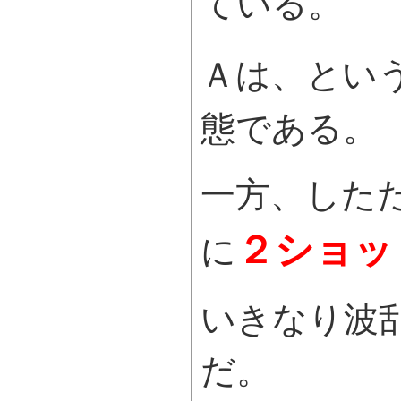
ている。
Ａは、とい
態である。
一方、した
２ショッ
に
いきなり波
だ。