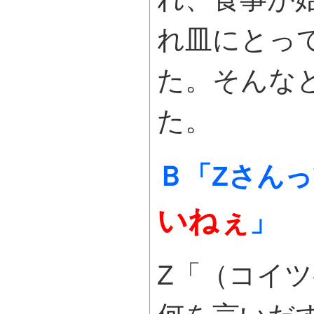
れ皿にとっ
た。そんな
た。
Ｂ「Zさん
いねぇ
」
Z「（コイ