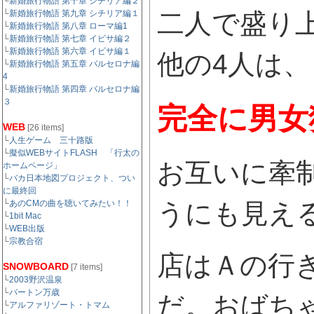
└
新婚旅行物語 第十章 シチリア編２
└
新婚旅行物語 第九章 シチリア編１
二人で盛り
└
新婚旅行物語 第八章 ローマ編1
└
新婚旅行物語 第七章 イビサ編２
└
新婚旅行物語 第六章 イビサ編１
他の4人は
└
新婚旅行物語 第五章 バルセロナ編
4
└
新婚旅行物語 第四章 バルセロナ編
３
完全に男女
WEB
[26 items]
└
人生ゲーム 三十路版
└
擬似WEBサイトFLASH 「行太の
お互いに牽
ホームページ」
└
バカ日本地図プロジェクト、つい
に最終回
└
あのCMの曲を聴いてみたい！！
うにも見え
└
1bit Mac
└
WEB出版
└
宗教合宿
店はＡの行
SNOWBOARD
[7 items]
└
2003野沢温泉
└
バートン万歳
だ。おばち
└
アルファリゾート・トマム