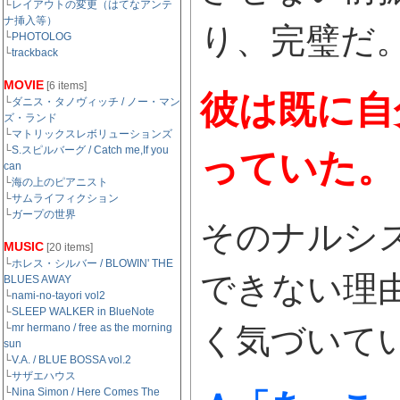
└
レイアウトの変更（はてなアンテ
ナ挿入等）
り、完璧だ
└
PHOTOLOG
└
trackback
MOVIE
[6 items]
彼は既に自
└
ダニス・タノヴィッチ / ノー・マン
ズ・ランド
└
マトリックスレボリューションズ
└
S.スピルバーグ / Catch me,If you
っていた。
can
└
海の上のピアニスト
└
サムライフィクション
└
ガープの世界
そのナルシ
MUSIC
[20 items]
└
ホレス・シルバー / BLOWIN' THE
できない理
BLUES AWAY
└
nami-no-tayori vol2
└
SLEEP WALKER in BlueNote
└
mr hermano / free as the morning
く気づいて
sun
└
V.A. / BLUE BOSSA vol.2
└
サザエハウス
└
Nina Simon / Here Comes The