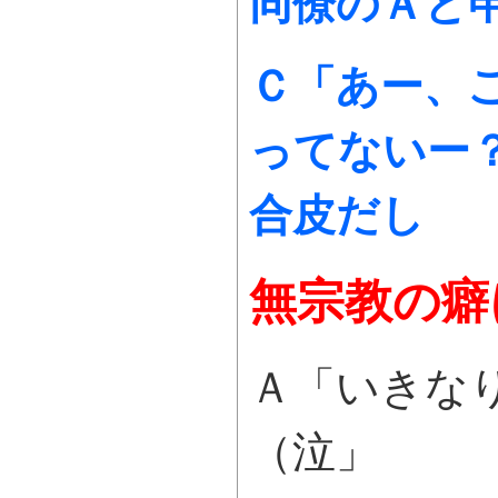
同僚のＡと
Ｃ「あー、
ってないー
合皮だし
無宗教の癖
Ａ「いきな
（泣」