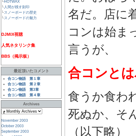
└
HOTWAX
└
人間が残す刻印
名だ。店に
└
スノーボードの歴史
└
スノーボードの魅力
コンは始ま
DJMIX視聴
人気ネタリンク集
言うが、
BBS（掲示板）
合コンとは
最近頂いたコメント
合コン物語 第１章
合コン物語 第２章
合コン物語 第3章
食うか食わ
合コン物語 第４章
Archives
死ぬか、そ
November 2003
October 2003
（以下略）
September 2003