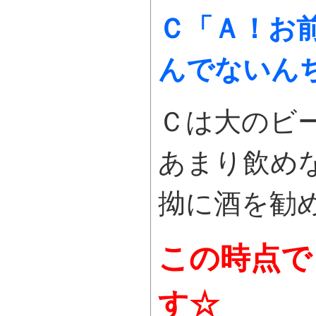
Ｃ「Ａ！お
んでないん
Ｃは大のビ
あまり飲め
拗に酒を勧
この時点で
す☆