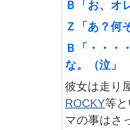
Ｂ「お、オ
Ｚ「あ？何
Ｂ「・・・
な。（泣」
彼女は走り
ROCKY
等と
マの事はさ