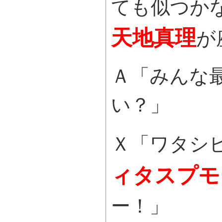
ても似つか
天地真理
が
Ａ「みんな
い？」
Ｘ「ワタシ
ィタスプモ
ー！」