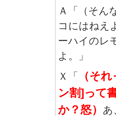
Ａ「（そん
コにはねえ
ーハイのレ
よ。」
（それ
Ｘ「
ン割]って
か？怒）
あ