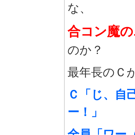
な、
合コン魔の
のか？
最年長のＣ
Ｃ「じ、自
ー！」
全員「ワー