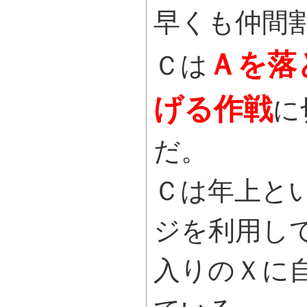
早くも仲間
Ａを落
Ｃは
げる作戦
に
だ。
Ｃは年上と
ジを利用し
入りのＸに