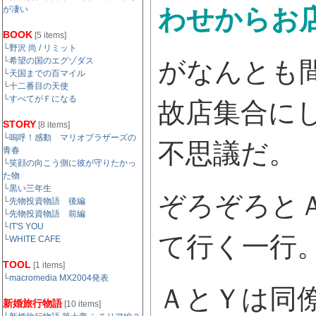
が凄い
わせからお
BOOK
[5 items]
└
野沢 尚 / リミット
└
希望の国のエグゾダス
がなんとも
└
天国までの百マイル
└
十二番目の天使
└
すべてがＦになる
故店集合に
STORY
[8 items]
└
嗚呼！感動 マリオブラザーズの
不思議だ。
青春
└
笑顔の向こう側に彼が守りたかっ
た物
└
黒い三年生
ぞろぞろと
└
先物投資物語 後編
└
先物投資物語 前編
└
IT'S YOU
て行く一行
└
WHITE CAFE
TOOL
[1 items]
└
macromedia MX2004発表
ＡとＹは同
新婚旅行物語
[10 items]