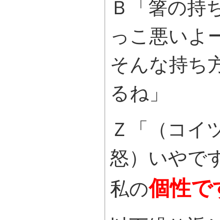
Ｂ「箸の持
っこ悪いよ
そんな持ち
るね」
Ｚ「（コイ
怒）いやで
個性で
私の