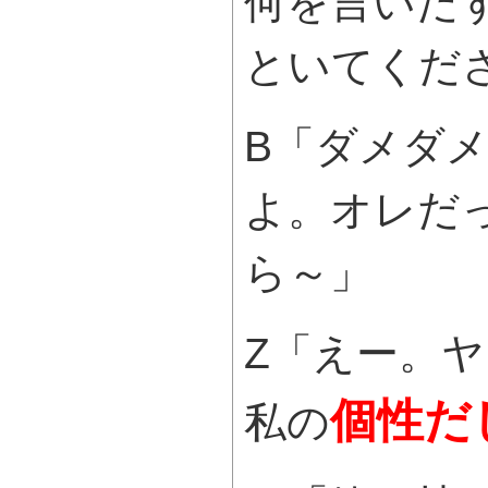
何を言いだ
といてくだ
B「ダメダ
よ。オレだ
ら～」
Z「えー。
個性だ
私の