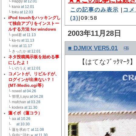
└ Happy
at 12.01
└ kana
at 12.01
この記事のみ表示
|
コメ
└ toku
at 12.03
(3)
|09:58
iPod touchをハッキングし
て独自アプリをインストー
ルする方法 for windows
2003年11月28日
└ pod君
at 11.13
└ ka-ru
at 11.13
└ one
at 11.17
■ DJMIX VER5.01
└ きったか
at 12.01
ネタ投稿掲示板を始める事
【はてなﾌﾞｯｸﾏｰｸ
にしたよ！
└ いのうえ
at 12.01
コメントが、リビルドが、
ログインが出来ない？！
(MT-Medic.cgi等）
└ nowel
at 04.26
└ 管理人ayu
at 04.28
└ mafchan
at 03.28
└ kodera
at 11.30
蓮イボ（蓮コラ）
└ aa
at 10.26
└
at 10.30
└ 蓮を求めて
at 11.08
└ 自由に語れｗ
at 11.30