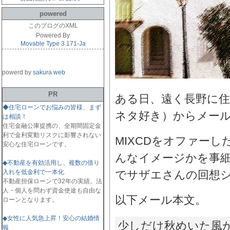
powered
このブログのXML
Powered By
Movable Type 3.171-Ja
powerd by
sakura web
PR
ある日、遠く長野に住
◆住宅ローンでお悩みの皆様、まず
ネタ好き）からメー
は相談！
住宅金融公庫提携の、全期間固定金
利で金利変動リスクに影響されない
MIXCDをオファー
安心な住宅ローンです。
んなイメージかを事
◆不動産を有効活用し、複数の借り
入れを低金利で一本化
でサザエさんの回想
不動産担保ローンで32年の実績。法
人・個人を問わず資金使途も自由な
以下メール本文。
ローンとなります。
◆女性に人気急上昇！安心の結婚情
少しだけ秋めいた風
報