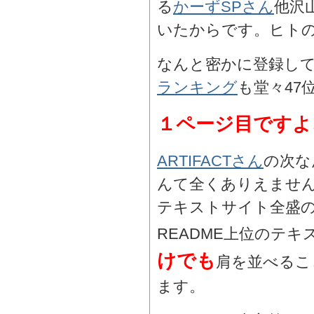
る
かーずSPさん
他沢
いたからです。ヒト
なんと密かに登録し
ランキング
も堂々47
１ページ目ですよ
ARTIFACTさん
の次な
んて全くありえませ
テキストサイト全盛
README上位のテ
けでも
肩を並べるこ
ます。