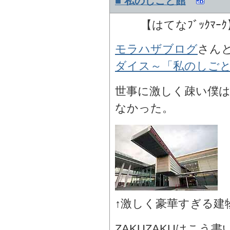
■ 私のしごと館
【はてなﾌﾞｯｸﾏｰ
モラハザブログ
さん
ダイス～「私のしご
世事に激しく疎い僕
なかった。
↑激しく豪華すぎる建
ZAKUZAKUはこう