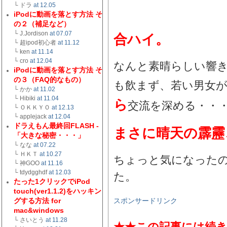
└ ドラ
at 12.05
iPodに動画を落とす方法 そ
の２（補足など）
└ J.Jordison
at 07.07
合ハイ。
└ 超ipod初心者
at 11.12
└ ken
at 11.14
└ cro
at 12.04
なんと素晴らしい響
iPodに動画を落とす方法 そ
の３（FAQ的なもの）
も飲まず、若い男女
└ かか
at 11.02
└ Hibiki
at 11.04
ら
交流を深める・・
└ ＯＫＫＹＯ
at 12.13
└ applejack
at 12.04
ドラえもん最終回FLASH -
まさに晴天の霹靂
「大きな秘密・・・」
└ なな
at 07.22
└ ＨＫＴ
at 10.27
ちょっと気になった
└ 神GOO
at 11.16
└ tdydgghdf
at 12.03
た。
たった1クリックでiPod
touch(ver1.1.2)をハッキン
グする方法 for
スポンサードリンク
mac&windows
└ さいとう
at 11.28
★★この記事には続