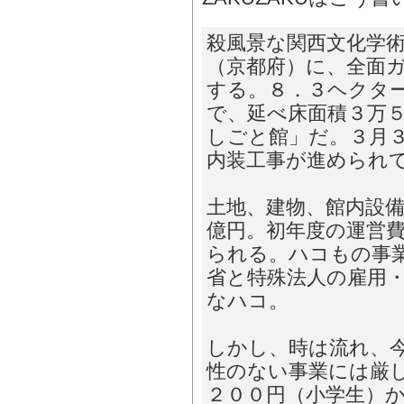
殺風景な関西文化学
（京都府）に、全面
する。８．３ヘクタ
で、延べ床面積３万
しごと館」だ。３月
内装工事が進められ
土地、建物、館内設
億円。初年度の運営
られる。ハコもの事
省と特殊法人の雇用
なハコ。
しかし、時は流れ、
性のない事業には厳
２００円（小学生）