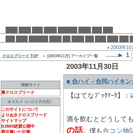
home
about
diary
DJMIX
music
neta
BBS
音楽の歴史
dog
event
mono
MT
movie
2ch
book
story
tool
合コン物語
« 2003年1
▶
1 
クロスブリード TOP
＞ [2003年11月] アーカイブ一覧 --------------
2003年11月30日
■ 合ハイ－合同ハイキン
姉妹サイト
裏クロスブリード
【はてなﾌﾞｯｸﾏｰｸ】：
オススメ（ハジメテの方）
このサイトについて
よりぬきクロスブリード
酒を飲むとどうして
サイトマップ
DJMIX絶賛公開中
の話
。僕も
合コン物
最近書いた記事