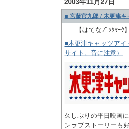
2003年11月27日
■ 宮藤官九郎 / 木更津
【はてなﾌﾞｯｸﾏｰｸ
■木更津キャッツアイ
サイト、音に注意）
久しぶりの平日映画
ンラブストーリーも