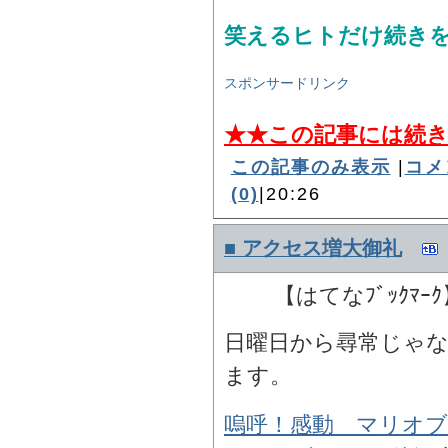
笑えるヒトだけ続き
スポンサードリンク
★★この記事には続
この記事のみ表示
|
コメ
(0)
|20:26
■ アクセス増大御礼
【はてなﾌﾞｯｸﾏｰ
日曜日から尋常じゃ
ます。
嗚呼！感動 マリオ