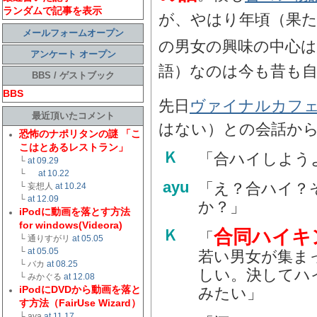
ランダムで記事を表示
が、やはり年頃（果
メールフォームオープン
の男女の興味の中心
アンケート オープン
語）なのは今も昔も
BBS / ゲストブック
BBS
先日
ヴァイナルカフ
最近頂いたコメント
はない）との会話か
恐怖のナポリタンの謎 「こ
こはとあるレストラン」
Ｋ
「合ハイしよう
└
at 09.29
└
at 10.22
ayu
「え？合ハイ？
└ 妄想人
at 10.24
└
at 12.09
か？」
iPodに動画を落とす方法
for windows(Videora)
合同ハイキ
Ｋ
「
└ 通りすがリ
at 05.05
└
at 05.05
若い男女が集ま
└ バカ
at 08.25
しい。決してハ
└ みかぐる
at 12.08
iPodにDVDから動画を落と
みたい」
す方法（FairUse Wizard）
└ aya
at 11.17