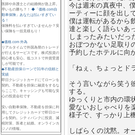
今は週末の真夜中、
医師や弁護士との結婚例が急上昇。
早いもの勝ち？！
◆「価格.com自
ーティーに顔を出し
動車保険」あなたは払いすぎてい
僕は運転があるから
る！
保険料を払いすぎていませんか？安
達と楽しく語らいあ
い保険を一括見積もり！
しまったみたいだっ
◆価格.com 外為
おぼつかない足取り
リアルタイムで外国為替のトレード
予約したホテルに向
が行えるサービスです。株式投資の
初心者も安心。低コストで外貨受渡
しが可能です。
「ねぇ、ちょっとド
◆不動産担保ローンで31年の信頼と
実績
即日クレジットカードにてローンを
そう言いながら笑う
契約。不動産を担保に融資をするな
する。
らここで。キャッシングも可能な安
心の投資会社です
ゆっくりと市内の環
愛ないおしゃべりを
安い自動車保険。不動産を担保に利
用してクレジットカードで即日ロー
様子で、すっかり上
ンを契約。シティバンクに投資、減
税対策、医者と結婚。オンラインカ
ジノの情報。
しばらくの沈黙。オ