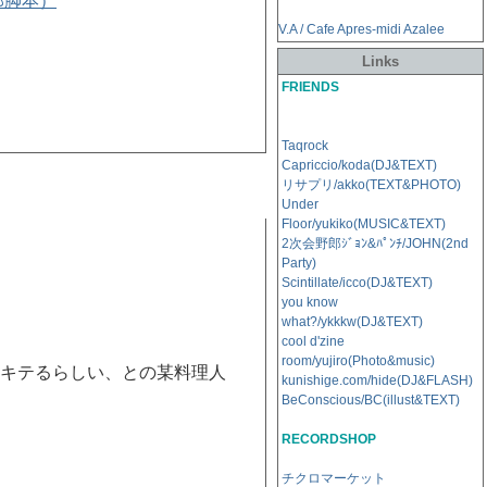
郎脚本）
V.A / Cafe Apres-midi Azalee
Links
FRIENDS
Taqrock
Capriccio/koda(DJ&TEXT)
リサプリ/akko(TEXT&PHOTO)
Under
Floor/yukiko(MUSIC&TEXT)
2次会野郎ｼﾞｮﾝ&ﾊﾟﾝﾁ/JOHN(2nd
Party)
Scintillate/icco(DJ&TEXT)
you know
what?/ykkkw(DJ&TEXT)
cool d'zine
room/yujiro(Photo&music)
キテるらしい、との某料理人
kunishige.com/hide(DJ&FLASH)
BeConscious/BC(illust&TEXT)
RECORDSHOP
チクロマーケット