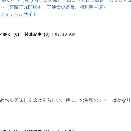
ャルサイト（みうらじゅん原作、田口トモロヲ監督、宮藤官九
ト（宮藤官九郎脚本、三池崇史監督、相川翔主演）
フィシャルサイト
書く (0)
|
関連記事 (0)
| 07:30 AM
 WEB ]
めちゃ美味しく炊けるらしい。特にこの
象印のジャー
はかなり