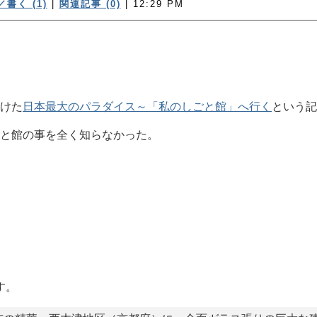
書く (1)
|
関連記事 (0)
| 12:29 PM
けた
日本最大のパラダイス～「私のしごと館」へ行く
という記
と館の事を全く知らなかった。
す。