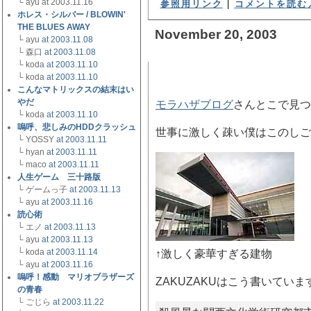
└ ayu at 2003.11.16
参照用リンク
|
コメントを読む／
ホレス・シルバー / BLOWIN'
THE BLUES AWAY
November 20, 2003
└ ayu
at 2003.11.08
└ 森口
at 2003.11.08
└ koda
at 2003.11.10
■ 私のしごと館
[ DIARY ]
└ koda
at 2003.11.10
こんなマトリックスの結末はい
やだ
モラハザブログ
さんとこで見つ
└ koda
at 2003.11.10
嗚呼、悲しみのHDDクラッシュ
世事に激しく疎い僕はこのしご
└ YOSSY
at 2003.11.11
└ hyan
at 2003.11.11
└ maco
at 2003.11.11
人生ゲーム 三十路版
└ ゲームっ子
at 2003.11.13
└ ayu
at 2003.11.16
読心術
└ エノ
at 2003.11.13
└ ayu
at 2003.11.13
└ koda
at 2003.11.14
↑激しく豪華すぎる建物
└ ayu
at 2003.11.16
嗚呼！感動 マリオブラザーズ
ZAKUZAKUはこう書いていま
の青春
└ ごじら
at 2003.11.22