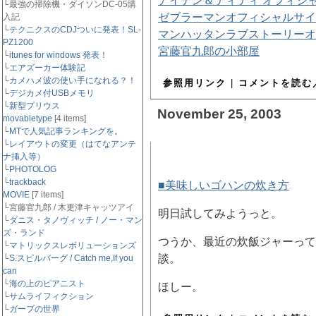
アイデン＆ティティ オフィシ
└最強の掃除機・ダイソンDC-05購
ゼブラーマンオフィシャルサイ
入記
└
テクニクスのCDJついに発表！SL-
マンハッタンラブストーリーオ
PZ1200
宮藤官九郎の小部屋
└
itunes for windows 発表！
└
エアズーカー体験記
└
カメハメ波の使い手になれる？！
参照用リンク
|
コメントを読む／
└
デジカメ付USBメモリ
└
新型プリウス
November 25, 2003
movabletype
[4 items]
└
MTで人気記事ランキングを。
└
レイアウトの変更（はてなアンテ
■ 美味しいゴハンの炊き方
[
ナ挿入等）
└
PHOTOLOG
└
trackback
■美味しいゴハンの炊き方
MOVIE
[7 items]
└宮藤官九郎 / 木更津キャッツアイ
明日試してみようっと。
└
ダニス・タノヴィッチ / ノー・マン
ズ・ランド
つうか、最近の炊飯ジャーって
└
マトリックスレボリューションズ
談。
└
S.スピルバーグ / Catch me,If you
can
└
海の上のピアニスト
ほしー。
└
サムライフィクション
└
ガープの世界