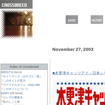
November 27, 2003
■ 宮藤官九郎 / 木更津キャ
Index of crossbreed
ABOUT
[4 items]
■木更津キャッツアイ～日本シ
└
サイトマップ（カテゴリ一覧）
└
このサイトの見方
└
ヴァイナルカフェ - vinyl cafe
└
このサイトについて
DIARY
[38 items]
└
ロシアの警察犬、
└私のしごと館