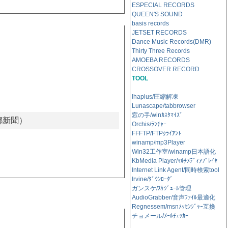
ESPECIAL RECORDS
QUEEN'S SOUND
basis records
JETSET RECORDS
Dance Music Records(DMR)
Thirty Three Records
AMOEBA RECORDS
CROSSOVER RECORD
TOOL
lhaplus/圧縮解凍
Lunascape/tabbrowser
窓の手/winｶｽﾀﾏｲｽﾞ
都新聞）
Orchis/ﾗﾝﾁｬｰ
FFFTP/FTPｸﾗｲｱﾝﾄ
winamp/mp3Player
Win32工作室/winamp日本語化
KbMedia Player/ﾏﾙﾁﾒﾃﾞｨｱﾌﾟﾚｲﾔ
Internet Link Agent/同時検索tool
Irvine/ﾀﾞｳﾝﾛｰﾀﾞ
ガンスケ/ｽｹｼﾞｭｰﾙ管理
AudioGrabber/音声ﾌｧｲﾙ最適化
Regnessem/msnﾒｯｾﾝｼﾞｬｰ互換
チョメール/ﾒｰﾙﾁｪｯｶｰ