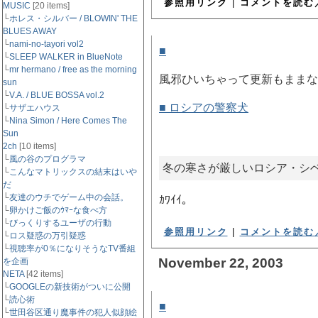
参照用リンク
|
コメントを読む／
MUSIC
[20 items]
└
ホレス・シルバー / BLOWIN' THE
BLUES AWAY
└
nami-no-tayori vol2
■
ロシアの警察犬、
[ DIARY 
└
SLEEP WALKER in BlueNote
└
mr hermano / free as the morning
風邪ひいちゃって更新もままな
sun
└
V.A. / BLUE BOSSA vol.2
■ ロシアの警察犬
└
サザエハウス
└
Nina Simon / Here Comes The
Sun
2ch
[10 items]
└
風の谷のプログラマ
冬の寒さが厳しいロシア・シ
└
こんなマトリックスの結末はいや
だ
└
友達のウチでゲーム中の会話。
ｶﾜｲｲ。
└
卵かけご飯のｳﾏｰな食べ方
└
びっくりするユーザの行動
参照用リンク
|
コメントを読む／
└
ロス疑惑の万引疑惑
└
視聴率が0％になりそうなTV番組
November 22, 2003
を企画
NETA
[42 items]
└
GOOGLEの新技術がついに公開
└
読心術
■
MTで人気記事ランキング
└
世田谷区通り魔事件の犯人似顔絵