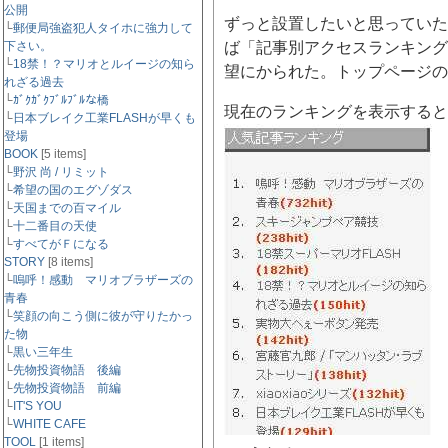
公開
ずっと設置したいと思っていたmova
└
郵便局強盗犯人タイホに強力して
下さい。
ば「記事別アクセスランキング
└
18禁！？マリオとルイージの知ら
望にかられた。トップページの
れざる過去
└
ｶﾞｸｶﾞｸﾌﾞﾙﾌﾞﾙな橋
現在のランキングを表示すると
└
日本ブレイク工業FLASHが早くも
登場
BOOK
[5 items]
└
野沢 尚 / リミット
└
希望の国のエグゾダス
└
天国までの百マイル
└
十二番目の天使
└
すべてがＦになる
STORY
[8 items]
└
嗚呼！感動 マリオブラザーズの
青春
└
笑顔の向こう側に彼が守りたかっ
た物
└
黒い三年生
└
先物投資物語 後編
└
先物投資物語 前編
└
IT'S YOU
└
WHITE CAFE
TOOL
[1 items]