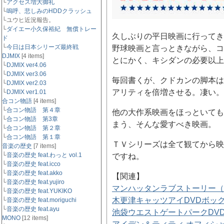
└
アクセス増大御礼
└
嗚呼、悲しみのHDDクラッシュ
└ユウヒ近況報告。
└
ダイエー小久保裕紀 無償トレー
久しぶりの平日映画に行ってき
ド
└
今日は日本シリーズ最終戦
野球映画と言っときながら、コ
DJMIX
[4 items]
とにかく、キシダンの必要以上
└
DJMIX ver4.06
└
DJMIX ver3.06
毎回書くが、クドカンの脚本は
└
DJMIX ver2.03
アリティを倍増させる。凄い。
└
DJMIX ver1.01
合コン物語
[4 items]
└
合コン物語 第４章
他の大作系映画をほっといても
└
合コン物語 第3章
まう、そんな愛すべき映画。
└
合コン物語 第２章
└
合コン物語 第１章
ＴＶシリーズは全て観てから映
音楽の歴史
[7 items]
└
音楽の歴史 feat.わっと vol.1
ですね。
└
音楽の歴史 feat.icco
└
音楽の歴史 feat.akko
【関連】
└
音楽の歴史 feat.yujiro
マンハッタンラブストーリー（
└
音楽の歴史 feat.YUKIKO
木更津キャッツアイDVDボッ
└
音楽の歴史 feat.moriguchi
└
音楽の歴史 feat.ayu
池袋ウエストゲートパークDV
MONO
[12 items]