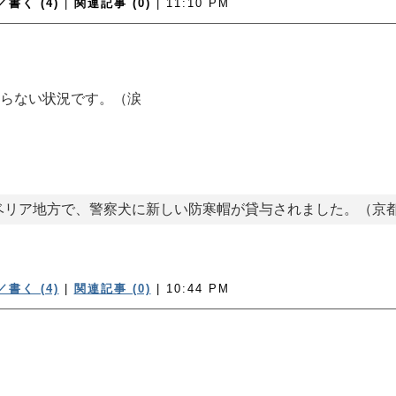
書く (4)
|
関連記事 (0)
| 11:10 PM
]
らない状況です。（涙
ベリア地方で、警察犬に新しい防寒帽が貸与されました。（京
書く (4)
|
関連記事 (0)
| 10:44 PM
を。
[ movabletype ]