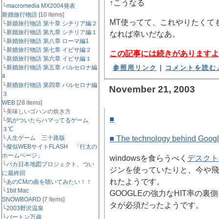
↑こうなる
└
macromedia MX2004発表
新婚旅行物語
[10 items]
MT使ってて、これやりたくて
└
新婚旅行物語 第十章 シチリア編２
└
新婚旅行物語 第九章 シチリア編１
なれば幸いだなあ。
└
新婚旅行物語 第八章 ローマ編1
└
新婚旅行物語 第七章 イビサ編２
この記事には続きがありますよ
└
新婚旅行物語 第六章 イビサ編１
└
新婚旅行物語 第五章 バルセロナ編
参照用リンク
|
コメントを読む／
4
└
新婚旅行物語 第四章 バルセロナ編
November 21, 2003
３
WEB
[28 items]
└美味しいゴハンの炊き方
■
GOOGLEの新技術がつい
└
気がついたらハマってるゲーム
３℃
└
人生ゲーム 三十路版
■ The technology behi
└
擬似WEBサイトFLASH 「行太の
ホームページ」
windowsを食らうべく
デスクト
└
バカ日本地図プロジェクト、つい
ジンを使っていたりと、今や飛
に最終回
れたようです。
└
あのCMの曲を聴いてみたい！！
└
1bit Mac
GOOGLEの強力なHIT率
SNOWBOARD
[7 items]
タが必須だったようです。
└
2003野沢温泉
└
バートン万歳