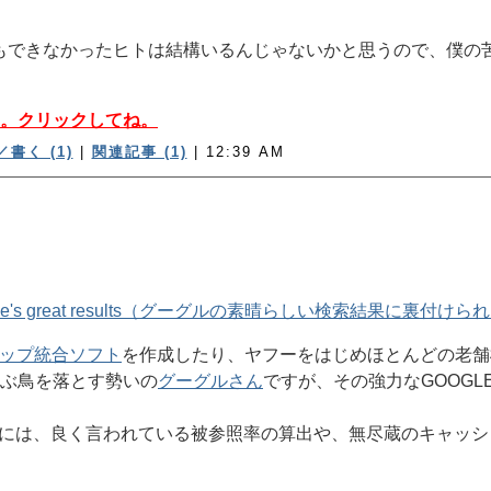
もできなかったヒトは結構いるんじゃないかと思うので、僕の
。クリックしてね。
書く (1)
|
関連記事 (1)
| 12:39 AM
に公開
[ NETA ]
nd Google's great results（グーグルの素晴らしい検索結果に裏付
ップ統合ソフト
を作成したり、ヤフーをはじめほとんどの老舗検
ぶ鳥を落とす勢いの
グーグルさん
ですが、その強力なGOOG
の裏側には、良く言われている被参照率の算出や、無尽蔵のキャッ