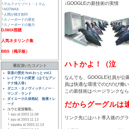
↓GOOGLEの新技術の実情
└
アルファリゾート・トマム
└
HOTWAX
└
人間が残す刻印
└
スノーボードの歴史
└
スノーボードの魅力
DJMIX視聴
人気ネタリンク集
BBS（掲示板）
ハトかよ！（泣
最近頂いたコメント
音楽の歴史 feat.わっと vol.1
なんでも、GOOGLE社員が
レイアウトの変更（はてなアン
テナ挿入等）
員は快適な環境でのびのび働い
ダニス・タノヴィッチ / ノー・
この新技術はページランクなら
マンズ・ランド
ダイエー小久保裕紀 無償トレ
だからグーグルは
ード
ユウヒ近況報告。
└ ayu at 2003.11.08
リンク先にはハト導入後のグラフ
└ ayu at 2003.11.13
└ sayaka at 2003.11.14