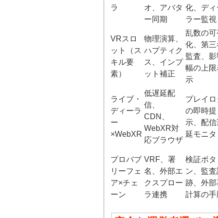
ラ
オ、アバタ
化、ディ
ー同期
ラー監視
乱数の可
VRスロ
物理演算、
化、第三
ット（ス
ハプティク
監査、影
キル要
ス、インプ
幅の上限
素）
ット補正
示
低遅延配
ライブ・
プレイロ
信、
ディーラ
の即時提
CDN、
ー
示、配信
WebXR対
×WebXR
延モニタ
応ブラウザ
プロバブ
VRF、署
検証ボタ
リーフェ
名、外部エ
ン、監査
ア×チェ
クスプロー
跡、外部
ーン
ラ連携
計算の手