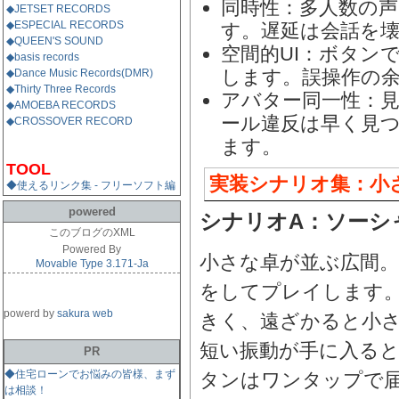
同時性：多人数の
◆JETSET RECORDS
◆ESPECIAL RECORDS
す。遅延は会話を
◆QUEEN'S SOUND
空間的UI：ボタン
◆basis records
します。誤操作の
◆Dance Music Records(DMR)
◆Thirty Three Records
アバター同一性：
◆AMOEBA RECORDS
ール違反は早く見
◆CROSSOVER RECORD
ます。
TOOL
実装シナリオ集：小
◆使えるリンク集 - フリーソフト編
powered
シナリオA：ソーシ
このブログのXML
Powered By
小さな卓が並ぶ広間
Movable Type 3.171-Ja
をしてプレイします
powerd by
sakura web
きく、遠ざかると小
短い振動が手に入る
PR
◆住宅ローンでお悩みの皆様、まず
タンはワンタップで
は相談！