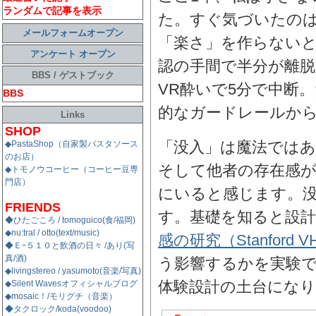
ランダムで記事を表示
た。すぐ気づいたの
メールフォームオープン
「楽さ」を作らない
アンケート オープン
認の手間で半分が離脱
BBS / ゲストブック
VR酔いで5分で中断
BBS
的なガードレールか
Links
SHOP
「没入」は魔法ではあ
◆PastaShop（自家製パスタソース
のお店）
そして他者の存在感
◆トモノウコーヒー（コーヒー豆専
門店）
にいると感じます。
FRIENDS
す。基礎を知ると設
◆ひたごころ / tomoguico(食/福岡)
◆nu:tral / otto(text/music)
感の研究（Stanford V
◆Ｅｰ５１０と飲酒の日々 /あり(写
真/酒)
う影響するかを実験
◆livingstereo / yasumoto(音楽/写真)
体験設計の土台にな
◆Silent Wavesオフィシャルブログ
◆mosaic！/モリグチ（音楽）
◆タクロック/koda(voodoo)