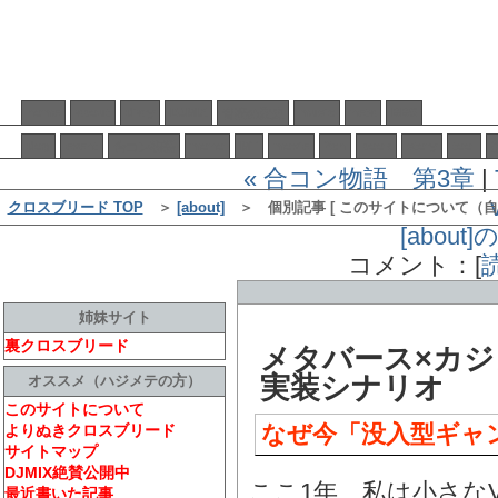
home
about
diary
DJMIX
music
neta
BBS
音楽の歴史
dog
event
mono
MT
movie
2ch
book
story
tool
合コン物語
« 合コン物語 第3章
|
クロスブリード TOP
＞
[about]
＞ 個別記事 [ このサイトについて
[abou
コメント：[
姉妹サイト
裏クロスブリード
メタバース×カ
実装シナリオ
オススメ（ハジメテの方）
このサイトについて
なぜ今「没入型ギャ
よりぬきクロスブリード
サイトマップ
DJMIX絶賛公開中
ここ1年、私は小さな
最近書いた記事