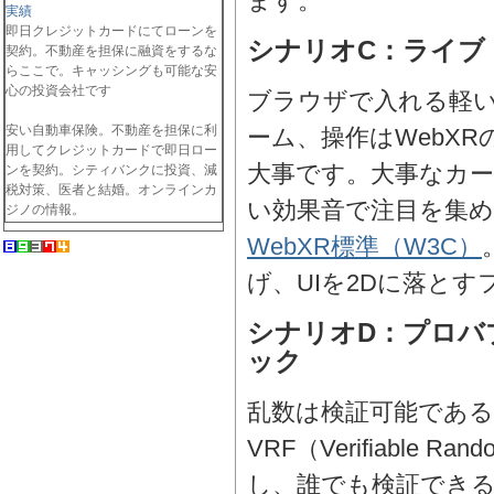
ます。
実績
即日クレジットカードにてローンを
シナリオC：ライブ・
契約。不動産を担保に融資をするな
らここで。キャッシングも可能な安
心の投資会社です
ブラウザで入れる軽い
安い自動車保険。不動産を担保に利
ーム、操作はWebXR
用してクレジットカードで即日ロー
大事です。大事なカ
ンを契約。シティバンクに投資、減
税対策、医者と結婚。オンラインカ
い効果音で注目を集
ジノの情報。
WebXR標準（W3C）
げ、UIを2Dに落と
シナリオD：プロバ
ック
乱数は検証可能であ
VRF（Verifiable R
し、誰でも検証できる