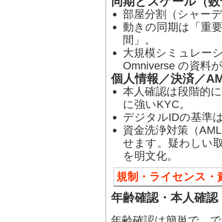
同期とスケール（数
部屋分割（シャー
動きの同期は「重
間」。
大規模シミュレーショ
Omniverse の
個人情報／決済／AM
本人確認は段階的に
に強いKYC。
デジタルIDの基準は N
資金洗浄対策（AML
せます。疑わしい
を明文化。
規制・ライセンス・
年齢確認・本人確認
年齢確認は簡単で、で