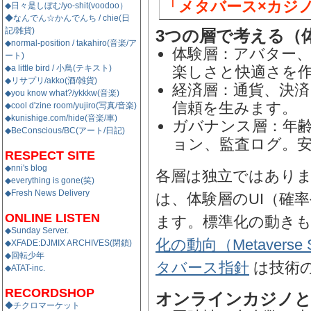
「メタバース×カジ
◆日々是しぼむ/yo-shit(voodoo）
◆なんでん☆かんでんち / chie(日
記/雑貨)
3つの層で考える（
◆normal-position / takahiro(音楽/ア
体験層：アバター、
ート)
◆a little bird / 小鳥(テキスト)
楽しさと快適さを
◆リサプリ/akko(酒/雑貨)
経済層：通貨、決済
◆you know what?/ykkkw(音楽)
信頼を生みます。
◆cool d'zine room/yujiro(写真/音楽)
◆kunishige.com/hide(音楽/車)
ガバナンス層：年齢
◆BeConscious/BC(アート/日記)
ョン、監査ログ。
RESPECT SITE
◆nni's blog
各層は独立ではあり
◆everything is gone(笑)
◆Fresh News Delivery
は、体験層のUI（確
ONLINE LISTEN
ます。標準化の動き
◆Sunday Server.
化の動向（Metaverse St
◆XFADE:DJMIX ARCHIVES(閉鎖)
◆回転少年
タバース指針
は技術
◆ATAT-inc.
RECORDSHOP
オンラインカジノと
◆チクロマーケット