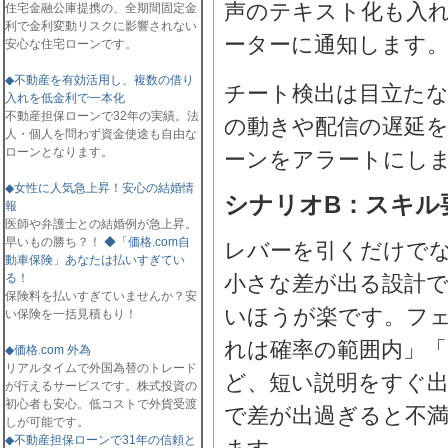
声のテキスト化も入
住宅金融公庫提携の、全期間固定金
利で金利変動リスクに影響されない
ーターに通知します
安心な住宅ローンです。
◆不動産を有効活用し、複数の借り
チート検出は目立た
入れを低金利で一本化
不動産担保ローンで32年の実績。法
の動きや配信の遅延
人・個人を問わず資金使途も自由な
ローンとなります。
ーンをアラートにし
◆女性に人気急上昇！安心の結婚情
シナリオB：スキル
報
医師や弁護士との結婚例が急上昇。
早いもの勝ち？！
◆「価格.com自
レバーを引くだけで
動車保険」あなたは払いすぎてい
る！
小さな差が出る設計
保険料を払いすぎていませんか？安
いほうが楽です。フェ
い保険を一括見積もり！
れは確率の範囲内」「
◆価格.com 外為
リアルタイムで外国為替のトレード
ど、短い説明をすぐ
が行えるサービスです。株式投資の
初心者も安心。低コストで外貨受渡
で差が出過ぎると不
しが可能です。
◆不動産担保ローンで31年の信頼と