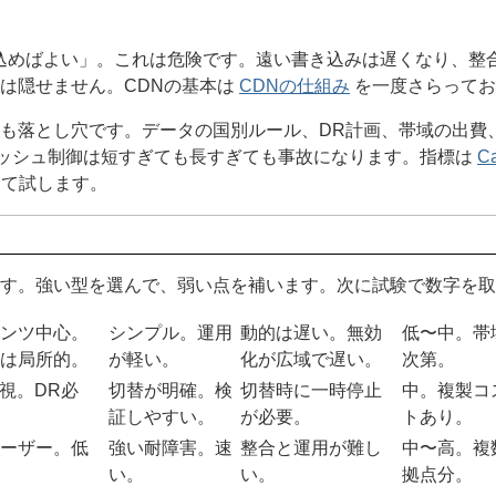
込めばよい」。これは危険です。遠い書き込みは遅くなり、整
は隠せません。CDNの基本は
CDNの仕組み
を一度さらってお
も落とし穴です。データの国別ルール、DR計画、帯域の出費
ャッシュ制御は短すぎても長すぎても事故になります。指標は
Ca
けして試します。
す。強い型を選んで、弱い点を補います。次に試験で数字を取
ンツ中心。
シンプル。運用
動的は遅い。無効
低〜中。帯
は局所的。
が軽い。
化が広域で遅い。
次第。
重視。DR必
切替が明確。検
切替時に一時停止
中。複製コ
証しやすい。
が必要。
トあり。
ーザー。低
強い耐障害。速
整合と運用が難し
中〜高。複
い。
い。
拠点分。