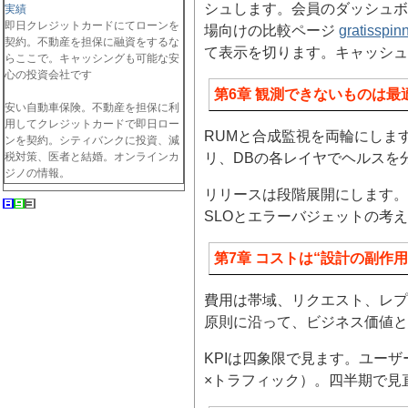
シュします。会員のダッシュボ
実績
即日クレジットカードにてローンを
場向けの比較ページ
gratisspin
契約。不動産を担保に融資をするな
て表示を切ります。キャッシュ
らここで。キャッシングも可能な安
心の投資会社です
第6章 観測できないものは最
安い自動車保険。不動産を担保に利
用してクレジットカードで即日ロー
RUMと合成監視を両輪にします
ンを契約。シティバンクに投資、減
税対策、医者と結婚。オンラインカ
リ、DBの各レイヤでヘルスを
ジノの情報。
リリースは段階展開にします。
SLOとエラーバジェットの考
第7章 コストは“設計の副作用
費用は帯域、リクエスト、レプ
原則に沿って、ビジネス価値
KPIは四象限で見ます。ユーザ
×トラフィック）。四半期で見