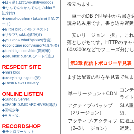
◆日々是しぼむ/yo-shit(voodoo）
役立ちます。
◆なんでん☆かんでんち / chie(日
記/雑貨)
「単一のDBで世界中から書き
◆normal-position / takahiro(音楽/ア
読み込み用です。書き込み遅延
ート)
◆a little bird / 小鳥(テキスト)
◆リサプリ/akko(酒/雑貨)
「安いリージョン一択」。これ
◆you know what?/ykkkw(音楽)
落としがちです。HTTPのキ
◆cool d'zine room/yujiro(写真/音楽)
60s/300sなどでフェーズ分
◆kunishige.com/hide(音楽/車)
◆BeConscious/BC(アート/日記)
第3章 配信トポロジー早見表
RESPECT SITE
◆nni's blog
まずは配置の型を早見表で見ま
◆everything is gone(笑)
◆Fresh News Delivery
コンテ
ONLINE LISTEN
単一リージョン＋CDN
ライト
◆Sunday Server.
◆XFADE:DJMIX ARCHIVES(閉鎖)
アクティブ-パッシブ
SLA
◆回転少年
（2リージョン）
須。
◆ATAT-inc.
アクティブ-アクティブ
広域ユ
RECORDSHOP
（2–3リージョン）
遅延。
◆チクロマーケット