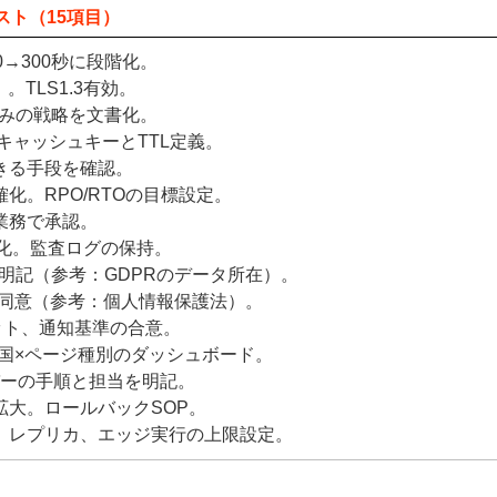
スト（15項目）
は60→300秒に段階化。
。TLS1.3有効。
重みの戦略を文書化。
キャッシュキーとTTL定義。
きる手段を確認。
化。RPO/RTOの目標設定。
業務で承認。
号化。監査ログの保持。
を明記（参考：GDPRのデータ所在）。
の同意（参考：個人情報保護法）。
ェット、通知基準の合意。
国×ページ種別のダッシュボード。
バーの手順と担当を明記。
拡大。ロールバックSOP。
、レプリカ、エッジ実行の上限設定。