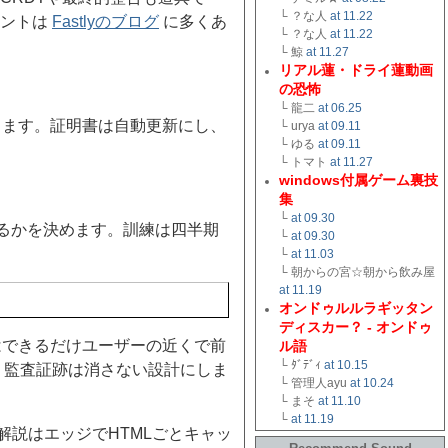
└ ？な人
at 11.22
ヒントは
Fastlyのブログ
に多くあ
└ ？な人
at 11.22
└ 鯨
at 11.27
リアル蓮・ドライ蓮動画
の恐怖
└ 龍二
at 06.25
します。証明書は自動更新にし、
└ urya
at 09.11
└ ゆる
at 09.11
└ トマト
at 11.27
windows付属ゲーム裏技
集
└
at 09.30
えるかを決めます。訓練は四半期
└
at 09.30
└
at 11.03
└ 朝からの宮☆朝から飲み屋
at 11.19
オンドゥルルラギッタン
ディスカー？ - オンドゥ
はできるだけユーザーの近くで前
ル語
└ ﾀﾞﾃﾞｨ
at 10.15
す。監査証跡は消さない設計にしま
└ 管理人ayu
at 10.24
└ まそ
at 11.10
└
at 11.19
解説はエッジでHTMLごとキャッ