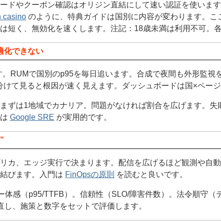
ードやクーポン確認はオリジン直結にして速い認証を使います
n casino
のように、特典ガイドは国別に内容が変わります。こ
は短く、無効化を速くします。注記：18歳未満は利用不可。
適化できない
。RUMで国別のp95を毎日追います。合成で夜間も外形監視を
分けて見ると根因が速く見えます。ダッシュボードは国×ペー
まずは1地域でカナリア。問題がなければ割合を広げます。失
えは
Google SRE
が実用的です。
”
リカ、エッジ実行で決まります。配信を広げるほど観測や自動化の
と結びます。入門は
FinOpsの原則
を読むと良いです。
ー体感（p95/TTFB）。信頼性（SLO/障害件数）。法令順守
直し、施策と数字をセットで評価します。