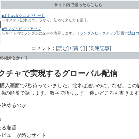
サイト内で迷ったらこちら
■よりぬきクロスブリード
※オススメ記事はコチラから。初めて来た方も是非。
web
snow
game
link
新婚旅行物語
嫁との会話
■ランダムピックアップ
« 合コン物語 第3章
|
TOPページ
|
ヴァイナルカフェ / vinyl cafe
※サイト内でランダムに記事を表示します。（
ランダムピックアップ設置方法は
[about]のカテゴリを全表示
コメント：[
読む
] / [
書く
] | [
関連記事
]
（自己紹介とか） ]
クチャで実現するグローバル配信
購入画面で2秒待っていました。北米は速いのに、なぜ。この
場の順番で話します。数字で語ります。迷いどころも書きます
を決めるのか
く
表
める順番
レビューが絡むサイト