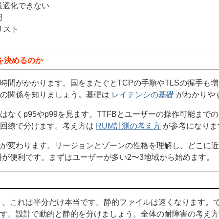
最適化できない
用
リスト
）
さを決めるのか
時間がかかります。国をまたぐとTCPの手順やTLSの握手も増
延の関係を知りましょう。基礎は
レイテンシの基礎
がわかりや
なくp95やp99を見ます。TTFBとユーザーの操作可能まで
ト回線で分けます。考え方は
RUM計測の考え方
が参考になりま
が変わります。リージョンとゾーンの性格を理解し、どこに近
が便利です。まずはユーザーが多い2〜3地域から始めます。
」。これは半分だけ本当です。静的ファイルは速くなります。
ます。設計で動的と静的を分けましょう。全体の耐障害の考え