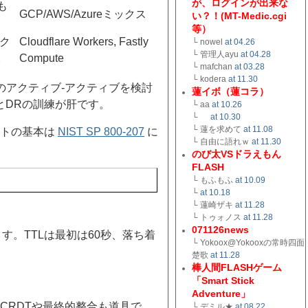
が、ログインが出来な
も
GCP/AWS/Azureミックス
い？！(MT-Medic.cgi
等）
リク
Cloudflare Workers, Fastly
└ nowel
at 04.26
└ 管理人ayu
at 04.28
。
Compute
└ mafchan
at 03.28
└ kodera
at 11.30
のアクティブ-アクティブを検討
蓮イボ（蓮コラ）
とDRの訓練が肝です。
└ aa
at 10.26
└
at 10.30
└ 蓮を求めて
at 11.08
ストの基本は
NIST SP 800-207
に
└ 自由に語れｗ
at 11.30
のび太VSドラえもん
FLASH
└ もふもふ
at 10.09
└
at 10.18
└ 蓮崎ザキ
at 11.28
└ トゥォノス
at 11.28
071126news
ます。TTLは最初は60秒、落ち着
└ Yokoox@Yokooxの常時四面
楚歌
at 11.28
棒人間FLASHゲーム
「Smart Stick
Adventure」
CRDTや最終的整合も道具で
└ デミル★
at 08.22