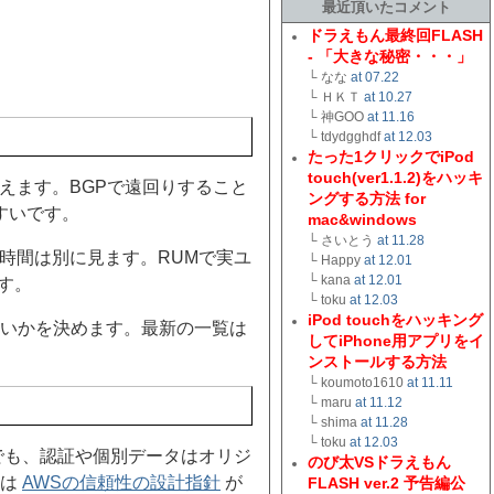
最近頂いたコメント
ドラえもん最終回FLASH
- 「大きな秘密・・・」
└ なな
at 07.22
└ ＨＫＴ
at 10.27
└ 神GOO
at 11.16
└ tdydgghdf
at 12.03
たった1クリックでiPod
touch(ver1.1.2)をハッキ
えます。BGPで遠回りすること
ングする方法 for
すいです。
mac&windows
└ さいとう
at 11.28
の時間は別に見ます。RUMで実ユ
└ Happy
at 12.01
└ kana
at 12.01
す。
└ toku
at 12.03
iPod touchをハッキング
いかを決めます。最新の一覧は
してiPhone用アプリをイ
ンストールする方法
└ koumoto1610
at 11.11
└ maru
at 11.12
└ shima
at 11.28
└ toku
at 12.03
でも、認証や個別データはオリジ
のび太VSドラえもん
方は
AWSの信頼性の設計指針
が
FLASH ver.2 予告編公