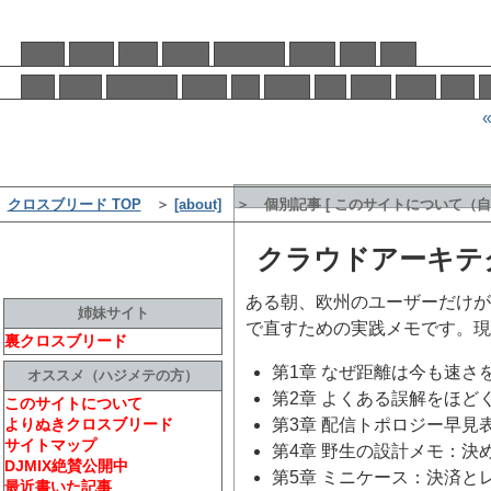
home
about
diary
DJMIX
music
neta
BBS
音楽の歴史
dog
event
mono
MT
movie
2ch
book
story
tool
合コン物語
クロスブリード TOP
＞
[about]
＞ 個別記事 [ このサイトについて
クラウドアーキテ
ある朝、欧州のユーザーだけが
姉妹サイト
で直すための実践メモです。現
裏クロスブリード
第1章 なぜ距離は今も速さ
オススメ（ハジメテの方）
第2章 よくある誤解をほど
このサイトについて
よりぬきクロスブリード
第3章 配信トポロジー早見
サイトマップ
第4章 野生の設計メモ：決
DJMIX絶賛公開中
第5章 ミニケース：決済と
最近書いた記事