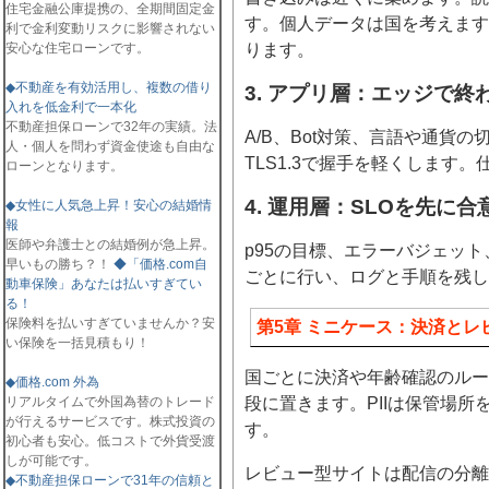
住宅金融公庫提携の、全期間固定金
す。個人データは国を考えま
利で金利変動リスクに影響されない
安心な住宅ローンです。
ります。
◆不動産を有効活用し、複数の借り
3. アプリ層：エッジで
入れを低金利で一本化
不動産担保ローンで32年の実績。法
A/B、Bot対策、言語や通
人・個人を問わず資金使途も自由な
TLS1.3で握手を軽くします。
ローンとなります。
4. 運用層：SLOを先に合
◆女性に人気急上昇！安心の結婚情
報
医師や弁護士との結婚例が急上昇。
p95の目標、エラーバジェッ
早いもの勝ち？！
◆「価格.com自
ごとに行い、ログと手順を残し
動車保険」あなたは払いすぎてい
る！
保険料を払いすぎていませんか？安
第5章 ミニケース：決済と
い保険を一括見積もり！
国ごとに決済や年齢確認のルー
◆価格.com 外為
リアルタイムで外国為替のトレード
段に置きます。PIIは保管場
が行えるサービスです。株式投資の
す。
初心者も安心。低コストで外貨受渡
しが可能です。
レビュー型サイトは配信の分離が
◆不動産担保ローンで31年の信頼と