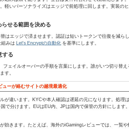
す。軽いパーソナライズはエッジで前処理に回します。実装の
終わらせる範囲を決める
貨の切替はエッジで済ませます。認証は短いトークンで往復を減ら
仕組みは
Let’s Encryptの自動化
を基準にします。
意する
ト、フェイルオーバーの手順を言葉にします。誰がいつ切り替
ます。
レビューが絡むサイトの越境最適化
ルが違います。KYCや本人確認は遅延の元になります。処理
所を国で分けます。EUはEU内、JPは国内で保管の方針にしま
効きます。たとえば、海外のiGamingレビューでは、一覧や