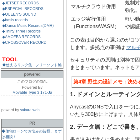
規制対
◆JETSET RECORDS
マルチクラウド併用
◆ESPECIAL RECORDS
強化。
◆QUEEN'S SOUND
エッジ実行併用
軽い動
◆basis records
◆Dance Music Records(DMR)
（Functions/WASM）
や認証
◆Thirty Three Records
◆AMOEBA RECORDS
この表は目的から選ぶのがコツ
◆CROSSOVER RECORD
します。多拠点の事例は
マル
TOOL
セキュリティの原則は別枠で
◆使えるリンク集 - フリーソフト編
まとまっています。ネットもア
powered
第4章 野生の設計メモ：決め
このブログのXML
Powered By
Movable Type 3.171-Ja
1. ドメインとルーティン
AnycastのDNSで入口を
powerd by
sakura web
いたら300秒に上げます。具
PR
2. データ層：どこで書き
◆住宅ローンでお悩みの皆様、まず
は相談！
書き込みは近くに集めます。読