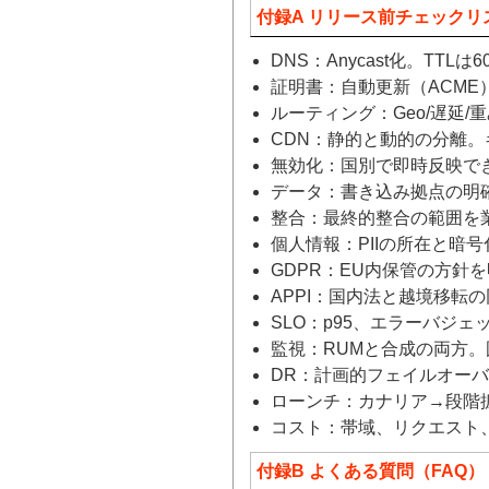
付録A リリース前チェックリ
DNS：Anycast化。TTL
証明書：自動更新（ACME）
ルーティング：Geo/遅延/
CDN：静的と動的の分離。
無効化：国別で即時反映で
データ：書き込み拠点の明確
整合：最終的整合の範囲を
個人情報：PIIの所在と暗
GDPR：EU内保管の方針
APPI：国内法と越境移転
SLO：p95、エラーバジ
監視：RUMと合成の両方。
DR：計画的フェイルオー
ローンチ：カナリア→段階
コスト：帯域、リクエスト
付録B よくある質問（FAQ）