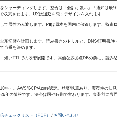
間をシャーディングします。整合は「会計は強い」「通知は最
グで収束させます。UXは遅延を隠すデザインを入れます。
して属性のみ渡します。PIIは原本を国内に保管します。監査
全系切替を計画します。読み書きのドリルと、DNS/証明書/
て当番を決めます。
、短いTTLでの段階展開です。高価な多拠点DBの前に、読み
0年）。AWS/GCP/Azure認定。登壇/執筆あり。実案件の
026年の情報です。法令は国や時期で変わります。実装前に専
信チェックリスト（PDF）
/
お問い合わせ