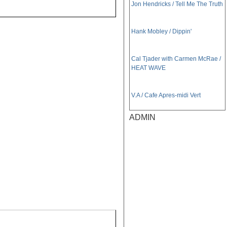
Jon Hendricks / Tell Me The Truth
Hank Mobley / Dippin'
Cal Tjader with Carmen McRae /
HEAT WAVE
V.A / Cafe Apres-midi Vert
ADMIN