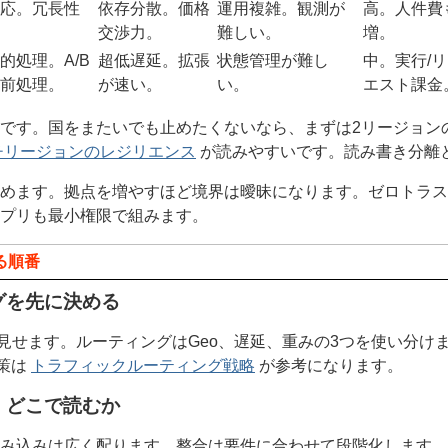
応。冗長性
依存分散。価格
運用複雑。観測が
高。人件費
交渉力。
難しい。
増。
的処理。A/B
超低遅延。拡張
状態管理が難し
中。実行/
前処理。
が速い。
い。
エスト課金
です。国をまたいでも止めたくないなら、まずは2リージョン
チリージョンのレジリエンス
が読みやすいです。読み書き分離
固めます。拠点を増やすほど境界は曖昧になります。ゼロトラ
プリも最小権限で組みます。
る順番
グを先に決める
一つに見せます。ルーティングはGeo、遅延、重みの3つを使い分け
体策は
トラフィックルーティング戦略
が参考になります。
、どこで読むか
み込みは広く配ります。整合は要件に合わせて段階化します。