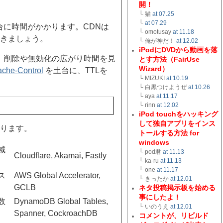
開！
└ 猫
at 07.25
└
at 07.29
合に時間がかかります。CDNは
└ omotusay
at 11.18
きましょう。
└ 俺が神だ！
at 12.02
iPodにDVDから動画を落
、削除や無効化の広がり時間を見
とす方法（FairUse
Wizard）
che-Control
を土台に、TTLを
└ MIZUKI
at 10.19
└ 白黒つけようぜ
at 10.26
└ aya
at 11.17
└ rinn
at 12.02
iPod touchをハッキング
して独自アプリをインス
ります。
トールする方法 for
windows
域
└ pod君
at 11.13
Cloudflare, Akamai, Fastly
└ ka-ru
at 11.13
└ one
at 11.17
ス
AWS Global Accelerator,
└ きったか
at 12.01
GCLB
ネタ投稿掲示板を始める
事にしたよ！
数
DynamoDB Global Tables,
└ いのうえ
at 12.01
Spanner, CockroachDB
コメントが、リビルド