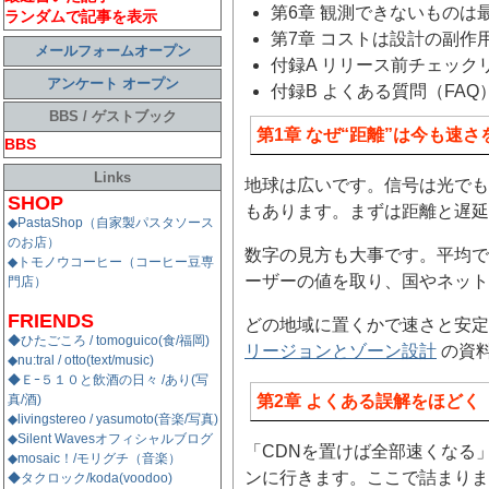
第6章 観測できないものは
ランダムで記事を表示
第7章 コストは設計の副作
メールフォームオープン
付録A リリース前チェック
アンケート オープン
付録B よくある質問（FAQ
BBS / ゲストブック
第1章 なぜ“距離”は今も速
BBS
Links
地球は広いです。信号は光でも
SHOP
もあります。まずは距離と遅
◆PastaShop（自家製パスタソース
のお店）
数字の見方も大事です。平均では
◆トモノウコーヒー（コーヒー豆専
ーザーの値を取り、国やネッ
門店）
FRIENDS
どの地域に置くかで速さと安定
◆ひたごころ / tomoguico(食/福岡)
リージョンとゾーン設計
の資料
◆nu:tral / otto(text/music)
◆Ｅｰ５１０と飲酒の日々 /あり(写
真/酒)
第2章 よくある誤解をほどく
◆livingstereo / yasumoto(音楽/写真)
◆Silent Wavesオフィシャルブログ
「CDNを置けば全部速くなる
◆mosaic！/モリグチ（音楽）
ンに行きます。ここで詰まり
◆タクロック/koda(voodoo)