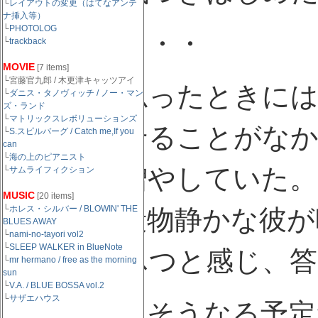
└
レイアウトの変更（はてなアンテ
ナ挿入等）
└
PHOTOLOG
これは恋・・・
└
trackback
MOVIE
[7 items]
└宮藤官九郎 / 木更津キャッツアイ
彼がそう思ったときには
└
ダニス・タノヴィッチ / ノー・マン
ズ・ランド
└
マトリックスレボリューションズ
今まで見せることがなか
└
S.スピルバーグ / Catch me,If you
can
└
海の上のピアニスト
の時間を増やしていた。
└
サムライフィクション
MUSIC
[20 items]
└
ホレス・シルバー / BLOWIN' THE
彼女も普段物静かな彼が
BLUES AWAY
└
nami-no-tayori vol2
└
SLEEP WALKER in BlueNote
熱をふつふつと感じ、答
└
mr hermano / free as the morning
sun
└
V.A. / BLUE BOSSA vol.2
└
サザエハウス
二人は元々そうなる予定