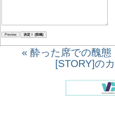
« 酔った席での醜態
[STORY]