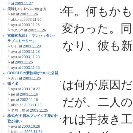
└
at 2003.11.27
それから半年。何もかも
美味しいゴハンの炊き方
└ ret at 2003.11.26
└ akko at 2003.11.26
え、環境も変わった。同
└ ayu at 2003.11.26
└ YOSSY at 2003.11.26
宮藤官九郎 / 「マンハッタン・
ラブストーリー」
も合わなくなり、彼も
└ いし
at 2003.11.23
└ ayu
at 2003.11.23
└ ayu
at 2003.11.23
ただろう。
└
at 2003.11.25
└ ayu
at 2003.11.26
GOOGLEの新技術がついに公開
└ みぃ
at 2003.11.25
今となっては何が原因
蓮イボ
└ ayu
at 2003.10.27
└ pe
at 2003.11.16
難しいことだが、二人の
└ pe
at 2003.11.16
└ akko
at 2003.11.23
└ 名無し猫
at 2003.11.25
いった。それは手抜き工
株式会社 日本ブレイク工業の社
歌が凄い
└ ayu
at 2003.10.28
└ katsu
at 2003.11.24