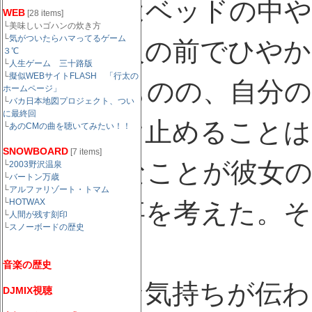
でも彼女はベッドの中
WEB
[28 items]
└美味しいゴハンの炊き方
└
気がついたらハマってるゲーム
とき、友人の前でひや
３℃
└
人生ゲーム 三十路版
└
擬似WEBサイトFLASH 「行太の
とはあるものの、自分の
ホームページ」
└
バカ日本地図プロジェクト、つい
に最終回
文字は受け止めることは
└
あのCMの曲を聴いてみたい！！
SNOWBOARD
[7 items]
いろいろなことが彼女の
└
2003野沢温泉
└
バートン万歳
└
アルファリゾート・トマム
└
HOTWAX
に多くの事を考えた。そ
└
人間が残す刻印
└
スノーボードの歴史
しかった。
音楽の歴史
彼の正直な気持ちが伝わ
DJMIX視聴