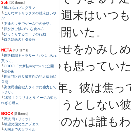
2ch
[10 items]
└
風の谷のプログラマ
を始めた。週末はいつも
└
こんなマトリックスの結末はいや
だ
└
友達のウチでゲーム中の会話。
な食事会を開いた。
└
卵かけご飯のｳﾏｰな食べ方
└
びっくりするユーザの行動
└
ロス疑惑の万引疑惑
彼はこの幸せをかみし
NETA
[43 items]
└
道路標識ギャラリー「パパ、あれ
買って」
えばといつも思っていた
└
GOOGLEの新技術がついに公開
└
読心術
└
世田谷区通り魔事件の犯人似顔絵
公開
それから2年。彼は焦っ
└
郵便局強盗犯人タイホに強力して
下さい。
└
18禁！？マリオとルイージの知ら
の中にいようとしない彼
れざる過去
BOOK
[5 items]
何が問題なのかは誰もわ
└
野沢 尚 / リミット
└
希望の国のエグゾダス
└
天国までの百マイル