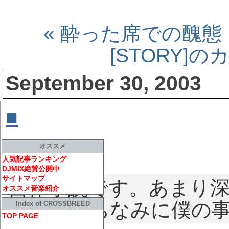
« 酔った席での醜態
[STORY]
September 30, 2003
■
笑顔の向こう側に彼
オススメ
人気記事ランキング
DJMIX絶賛公開中
サイトマップ
自作小説です。あまり
オススメ音楽紹介
ださい。ちなみに僕の
Index of CROSSBREED
TOP PAGE