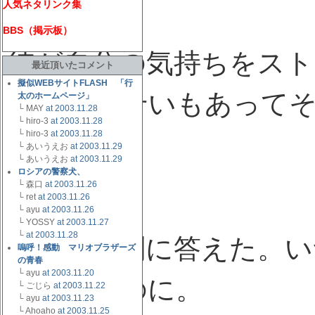
人気ネタリンク集
からだ。
BBS（掲示板）
彼が自分の気持ちをスト
最近頂いたコメント
擬似WEBサイトFLASH 「行
なかったせいもあって
太のホームページ」
└ MAY
at 2003.11.28
└ hiro-3
at 2003.11.28
└ hiro-3
at 2003.11.28
た。
└ あいうえお
at 2003.11.29
└ あいうえお
at 2003.11.29
ロシアの警察犬、
└ 森口
at 2003.11.26
「いいよ」
└ ret
at 2003.11.26
└ ayu
at 2003.11.26
└ YOSSY
at 2003.11.27
└
at 2003.11.28
彼女は真剣に答えた。い
嗚呼！感動 マリオブラザーズ
の青春
└ ayu
at 2003.11.20
飛ばせるのに。
└ ごじら
at 2003.11.22
└ ayu
at 2003.11.23
└ Ahoaho
at 2003.11.25