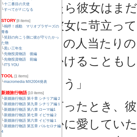
もしかしたら彼女はま
└
十二番目の天使
└
すべてがＦになる
STORY
[8 items]
もそんな彼女に苛立っ
└
嗚呼！感動 マリオブラザーズの
青春
└
笑顔の向こう側に彼が守りたかっ
彼女は元々の人当たりの
た物
└
黒い三年生
└
先物投資物語 後編
く、夜でかけることも
└
先物投資物語 前編
└
IT'S YOU
TOOL
[1 items]
「結婚しよう」
└
macromedia MX2004発表
新婚旅行物語
[10 items]
└
新婚旅行物語 第十章 シチリア編２
彼がそう言ったとき、彼
└
新婚旅行物語 第九章 シチリア編１
└
新婚旅行物語 第八章 ローマ編1
└
新婚旅行物語 第七章 イビサ編２
ことは確かに愛してい
└
新婚旅行物語 第六章 イビサ編１
└
新婚旅行物語 第五章 バルセロナ編
4