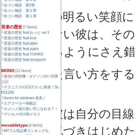
└
合コン物語 第3章
└
合コン物語 第２章
彼は彼女の明るい笑顔に
└
合コン物語 第１章
音楽の歴史
[7 items]
とは言えない彼は、その
└
音楽の歴史 feat.わっと vol.1
└
音楽の歴史 feat.icco
└
音楽の歴史 feat.akko
してくれるようにさえ
└
音楽の歴史 feat.yujiro
└
音楽の歴史 feat.YUKIKO
└
音楽の歴史 feat.moriguchi
ありふれた言い方をす
MONO
[12 items]
└最強の掃除機・ダイソンDC-05購
入記
└
った。
テクニクスのCDJついに発表！SL-
PZ1200
└
itunes for windows 発表！
└
エアズーカー体験記
└
カメハメ波の使い手になれる？！
いつしか彼は自分の目線
└
デジカメ付USBメモリ
movabletype
[4 items]
ることに気づきはじめ
└
MTで人気記事ランキングを。