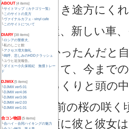
ABOUT
[4 items]
彼はそのとき途方にく
└
サイトマップ（カテゴリ一覧）
└
このサイトの見方
└
ヴァイナルカフェ - vinyl cafe
└
このサイトについて
新しい部屋、新しい車、
DIARY
[38 items]
└
ロシアの警察犬、
└私のしごと館
これでよかったんだと
└
アクセス増大御礼
└
嗚呼、悲しみのHDDクラッシュ
└ユウヒ近況報告。
きは決まって、今までの
└
ダイエー小久保裕紀 無償トレー
ド
DJMIX
くりとゆっくりと頭の中
[5 items]
└
DJMIX ver5.01
└
DJMIX ver4.06
└
DJMIX ver3.06
└
DJMIX ver2.03
あれは3年前の桜の咲く
└
DJMIX ver1.01
合コン物語
[5 items]
りたての頃に彼と彼女は
└
合ハイ－合同ハイキングの魅力
└
合コン物語 第４章