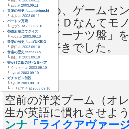
└ 森口
at 2003.09.11
└ ayu
at 2003.09.11
に身を固め、ゲームセ
音楽の歴史 feat.moriguchi
└ 本人
at 2003.09.11
まだまだＣＤなんてモ
バートン万歳
└ セブン
at 2003.09.10
いで、「ドーナツ盤」
都道府県当てクイズ
└ koda
at 2003.09.10
音楽の歴史 feat.YUKIKO
巳子、大好きでした。
└ 森口
at 2003.09.10
音楽の歴史 feat.akko
└ 森口
at 2003.09.10
卵かけご飯のｳﾏｰな食べ方
└ ぐぅぅ～
at 2003.09.10
└ ayu
at 2003.09.10
ガチャピン伝説
1984
└ ayu
at 2003.09.10
└ トリビア子
at 2003.09.10
空前の洋楽ブーム（オ
生が英語に慣れさせよ
ンナ
「ライクアヴァー