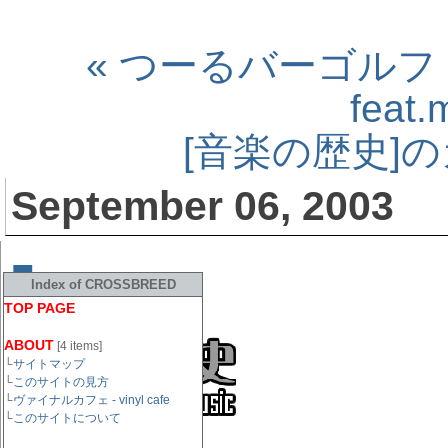
« つーるバーゴルフ
feat.
[音楽の歴史]
September 06, 2003
■
音楽の歴史 feat.ayu
[
Index of CROSSBREED
TOP PAGE
ABOUT
[4 items]
└
サイトマップ
└
このサイトの見方
└
ヴァイナルカフェ - vinyl cafe
└
このサイトについて