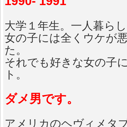
1990- 1991
大学１年生。一人暮ら
女の子には全くウケが
た。
それでも好きな女の子
ト。
ダメ男です。
アメリカのヘヴィメタ