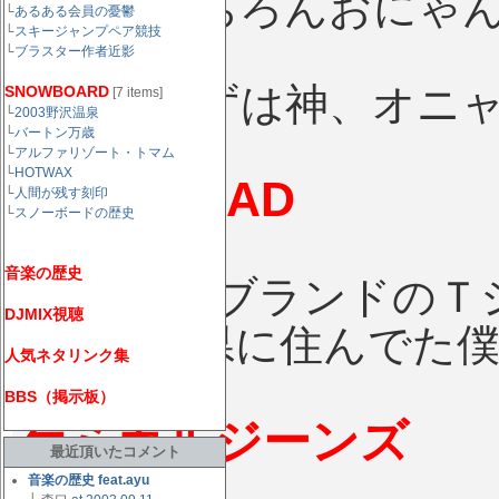
った。もちろんおにゃ
└
あるある会員の憂鬱
└
スキージャンプペア競技
はまった。
└
ブラスター作者近影
とんねるずは神、オニ
SNOWBOARD
[7 items]
└
2003野沢温泉
└
バートン万歳
└
アルファリゾート・トマム
└
HOTWAX
HIP'S ROAD
└
人間が残す刻印
└
スノーボードの歴史
音楽の歴史
というDCブランドのＴ
DJMIX視聴
当時山口県に住んでた
人気ネタリンク集
BBS（掲示板）
ケミカルジーンズ
最近頂いたコメント
音楽の歴史 feat.ayu