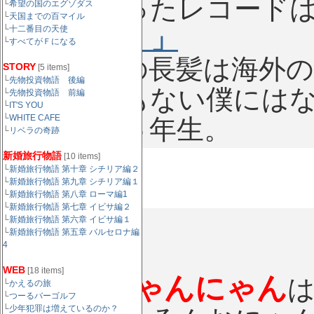
初めて買ったレコード
└
希望の国のエグゾダス
└
天国までの百マイル
└
十二番目の天使
スタンス。」
└
すべてがＦになる
高見沢氏の長髪は海外
STORY
[5 items]
└
先物投資物語 後編
ク世代でもない僕には
└
先物投資物語 前編
└
IT'S YOU
└
WHITE CAFE
とき小学６年生。
└
リベラの奇跡
新婚旅行物語
[10 items]
└
新婚旅行物語 第十章 シチリア編２
└
新婚旅行物語 第九章 シチリア編１
└
新婚旅行物語 第八章 ローマ編1
└
新婚旅行物語 第七章 イビサ編２
1983
└
新婚旅行物語 第六章 イビサ編１
└
新婚旅行物語 第五章 バルセロナ編
4
WEB
[18 items]
夕焼けにゃんにゃん
└
かえるの旅
└
つーるバーゴルフ
└
少年犯罪は増えているのか？