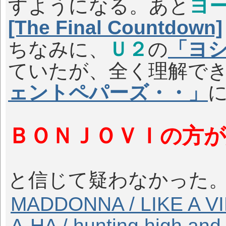
すようになる。あと
ヨ
[The Final Countdown]
ちなみに、
Ｕ２
の
「ヨ
ていたが、全く理解で
ェントペパーズ・・」
ＢＯＮＪＯＶＩの方
と信じて疑わなかった。
MADDONNA / LIKE A V
A-HA / hunting high and