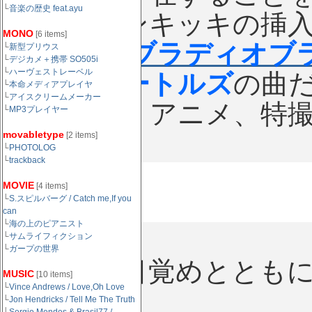
└
音楽の歴史 feat.ayu
当時はポンキッキの挿
MONO
[6 items]
の曲
「
オブラディオブ
└
新型プリウス
└
デジカメ＋携帯 SO505i
└
ハーヴェストレーベル
ちろん
ビートルズ
の曲
└
本命メディアプレイヤ
└
アイスクリームメーカー
もっぱら、アニメ、特
└
MP3プレイヤー
movabletype
[2 items]
└
PHOTOLOG
└
trackback
MOVIE
[4 items]
└
S.スピルバーグ / Catch me,If you
can
└
海の上のピアニスト
1982
└
サムライフィクション
└
ガープの世界
異性への目覚めととも
MUSIC
[10 items]
└
Vince Andrews / Love,Oh Love
る。
└
Jon Hendricks / Tell Me The Truth