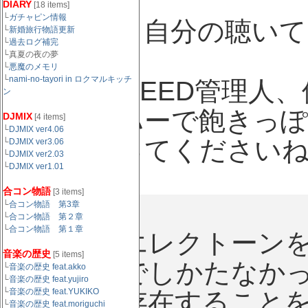
DIARY
[18 items]
└
ガチャピン情報
幼い頃から自分の聴いて
└
新婚旅行物語更新
└
過去ログ補完
楽の歴史。
└真夏の夜の夢
└
悪魔のメモリ
└
nami-no-tayori in ロクマルキッチ
CROSSBREED管理人
ン
もうミーハーで飽きっ
DJMIX
[4 items]
└
DJMIX ver4.06
読んでやってください
└
DJMIX ver3.06
└
DJMIX ver2.03
└
DJMIX ver1.01
合コン物語
[3 items]
1976
└
合コン物語 第3章
└
合コン物語 第２章
└
合コン物語 第１章
いやいやエレクトーン
音楽の歴史
[5 items]
やでいやでしかたなか
└
音楽の歴史 feat.akko
└
音楽の歴史 feat.yujiro
└
音楽の歴史 feat.YUKIKO
うものが存在すること
└
音楽の歴史 feat.moriguchi