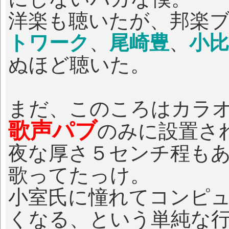
洋楽も聴いたが、邦楽
トワーク
、
尾崎豊
、
小
ぬほど聴いた。
まだ、このころはカラ
歌声パブ
のみに設置さ
夜な厚さ５センチ程も
歌ってたっけ。
小室氏に憧れてコンピ
くなる、という単純な