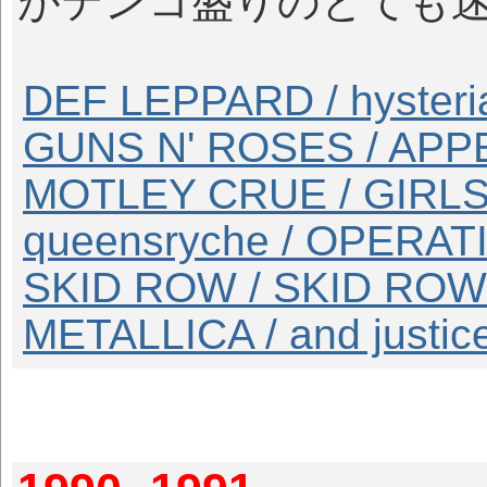
がテンコ盛りのとても
DEF LEPPARD / hysteri
GUNS N' ROSES / AP
MOTLEY CRUE / GIRLS
queensryche / OPERA
SKID ROW / SKID ROW
METALLICA / and justice 