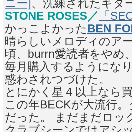
ニー]
、洗練されたギタ
STONE ROSES／
「SEC
かっこよかった
BEN FO
晴らしいメロディのア
頃、burrn愛読者をやめ、
毎月購入するようにな
惑わされつづけた。
とにかく星４以上なら
この年BECKが大流行
だった。 まだまだロッ
クラブシーンではアシ