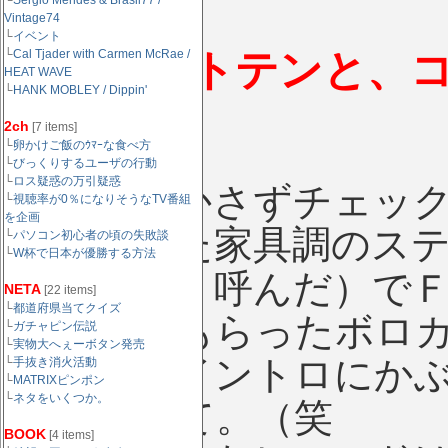
└
Sergio Mendes & Brasil77 /
Vintage74
└
イベント
ザ・ベストテンと、
└
Cal Tjader with Carmen McRae /
HEAT WAVE
└
HANK MOBLEY / Dippin'
テン
2ch
[7 items]
└
卵かけご飯のｳﾏｰな食べ方
└
びっくりするユーザの行動
└
ロス疑惑の万引疑惑
は毎週欠かさずチェッ
└
視聴率が0％になりそうなTV番組
を企画
当時あった家具調のス
└
パソコン初心者の頃の失敗談
└
W杯で日本が優勝する方法
当時はこう呼んだ）で
NETA
[22 items]
└
都道府県当てクイズ
ん母からもらったボロ
└
ガチャピン伝説
└
実物大へぇーボタン発売
音した。イントロにか
└
手抜き消火活動
└
MATRIXピンポン
└
ネタをいくつか。
とおしくて。（笑
BOOK
[4 items]